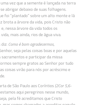
, uma vez que a semente é lançada na terra
se abrigar debaixo de suas folhagens.
e foi “plantado” sobre um alto monte e lá
 brota a árvore da vida, pois Cristo não
; e, nessa árvore da vida todos os
ida, mais ainda, rios de água viva.
 diz:
Como é bom agradecermos,
enhor, seja pelas coisas boas e por aquelas
s sacramentos e participar da missa
formos sempre gratos ao Senhor por tudo
s coisas virão para nós por acréscimo e
de.
rta de São Paulo aos Coríntios
(2Cor 5,6-
 estamos aqui peregrinos nesse mundo,
eja, pela fé acreditamos que Cristo
do, mas somos chamados a acreditar naquilo