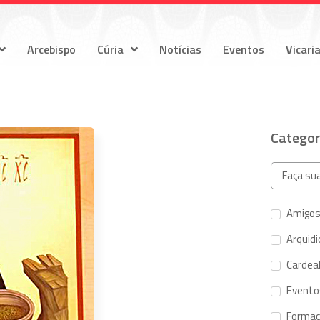
Arcebispo
Cúria
Notícias
Eventos
Vicari
Categor
Amigos
Arquid
Cardeal
Evento
Forma