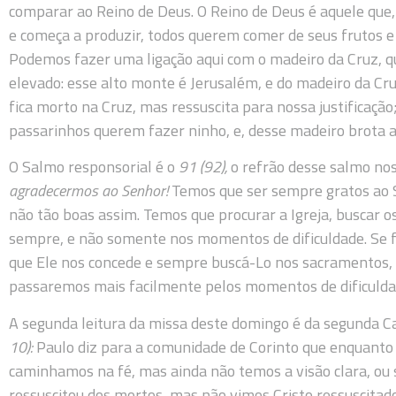
comparar ao Reino de Deus. O Reino de Deus é aquele que
e começa a produzir, todos querem comer de seus frutos e 
Podemos fazer uma ligação aqui com o madeiro da Cruz, qu
elevado: esse alto monte é Jerusalém, e do madeiro da Cruz
fica morto na Cruz, mas ressuscita para nossa justificação
passarinhos querem fazer ninho, e, desse madeiro brota a v
O Salmo responsorial é o
91 (92),
o refrão desse salmo nos
agradecermos ao Senhor!
Temos que ser sempre gratos ao S
não tão boas assim. Temos que procurar a Igreja, buscar o
sempre, e não somente nos momentos de dificuldade. Se 
que Ele nos concede e sempre buscá-Lo nos sacramentos, a
passaremos mais facilmente pelos momentos de dificulda
A segunda leitura da missa deste domingo é da segunda Ca
10):
Paulo diz para a comunidade de Corinto que enquanto
caminhamos na fé, mas ainda não temos a visão clara, ou s
ressuscitou dos mortos, mas não vimos Cristo ressuscita