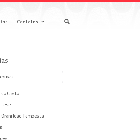
atos
Contatos
ias
 do Cristo
iocese
 Orani João Tempesta
s
ções