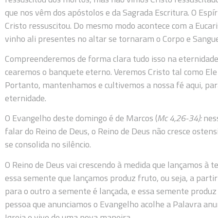
que nos vêm dos apóstolos e da Sagrada Escritura. O Espí
Cristo ressuscitou. Do mesmo modo acontece com a Eucaris
vinho ali presentes no altar se tornaram o Corpo e Sangue
Compreenderemos de forma clara tudo isso na eternidade,
cearemos o banquete eterno. Veremos Cristo tal como Ele é
Portanto, mantenhamos e cultivemos a nossa fé aqui, par
eternidade.
O Evangelho deste domingo é de Marcos (
Mc 4,26-34):
nes
falar do Reino de Deus, o Reino de Deus não cresce osten
se consolida no silêncio.
O Reino de Deus vai crescendo à medida que lançamos à t
essa semente que lançamos produz fruto, ou seja, a par
para o outro a semente é lançada, e essa semente produz
pessoa que anunciamos o Evangelho acolhe a Palavra anunc
Igreja e vive de uma nova maneira.