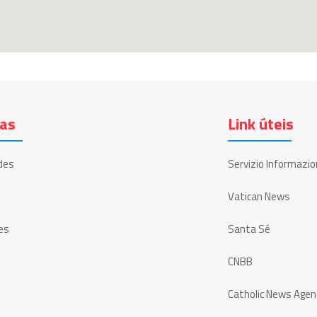
ias
Link úteis
des
Servizio Informazio
Vatican News
es
Santa Sé
CNBB
Catholic News Agen