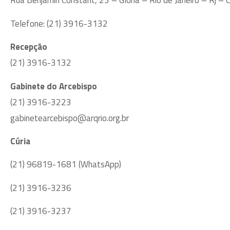
Rua Benjamin Constant, 23 – Glória – Rio de Janeiro – Rj 
Telefone: (21) 3916-3132
Recepção
(21) 3916-3132
Gabinete do Arcebispo
(21) 3916-3223
gabinetearcebispo@arqrio.org.br
Cúria
(21) 96819-1681 (WhatsApp)
(21) 3916-3236
(21) 3916-3237