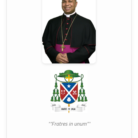
"“Fratres in unum”"