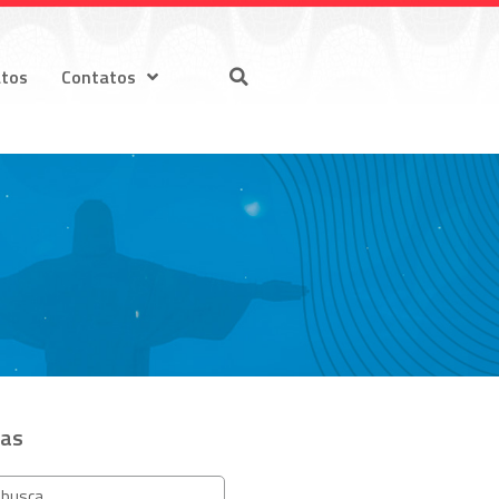
atos
Contatos
ias