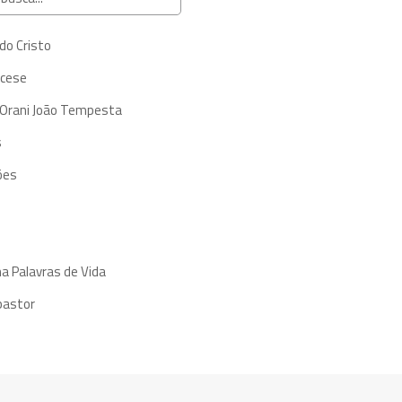
do Cristo
ocese
 Orani João Tempesta
s
ões
a Palavras de Vida
pastor