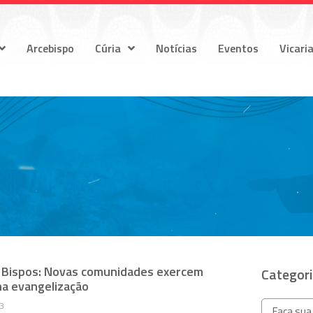
Arcebispo
Cúria
Notícias
Eventos
Vicari
 Bispos: Novas comunidades exercem
Categor
na evangelização
23