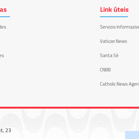
ias
Link úteis
des
Servizio Informazio
Vatican News
es
Santa Sé
CNBB
Catholic News Agen
t, 23