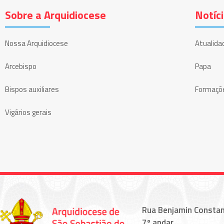
Sobre a Arquidiocese
Notíc
Nossa Arquidiocese
Atualida
Arcebispo
Papa
Bispos auxiliares
Formaçõ
Vigários gerais
Rua Benjamin Constan
7º andar