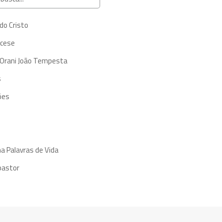
do Cristo
ocese
 Orani João Tempesta
s
ões
a Palavras de Vida
pastor