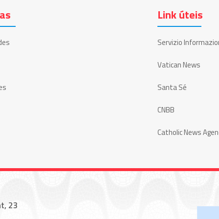
ias
Link úteis
des
Servizio Informazio
Vatican News
es
Santa Sé
CNBB
Catholic News Agen
t, 23