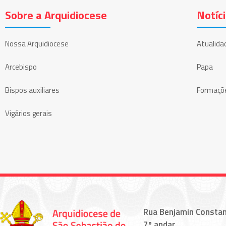
Sobre a Arquidiocese
Notíc
Nossa Arquidiocese
Atualida
Arcebispo
Papa
Bispos auxiliares
Formaçõ
Vigários gerais
Rua Benjamin Constan
7º andar