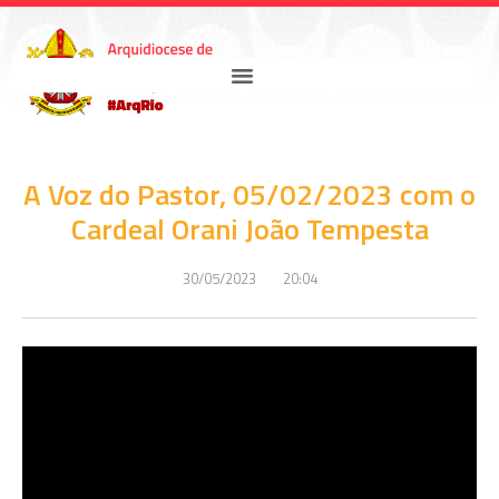
A Voz do Pastor, 05/02/2023 com o
Cardeal Orani João Tempesta
30/05/2023
20:04