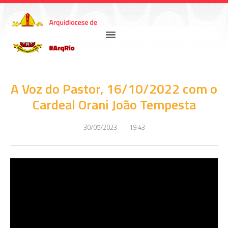
A Voz do Pastor, 16/10/2022 com o
Cardeal Orani João Tempesta
30/05/2023
19:43