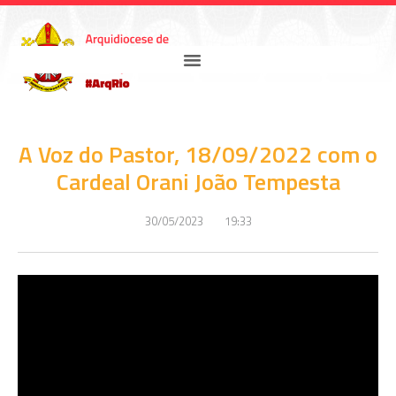
A Voz do Pastor, 18/09/2022 com o
Cardeal Orani João Tempesta
30/05/2023
19:33