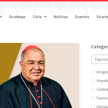
Arcebispo
Cúria
Notícias
Eventos
Vicari
Categor
Amigos
Arquid
Cardeal
Evento
Forma