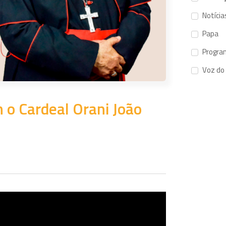
Notícia
Papa
Progra
Voz do
 o Cardeal Orani João