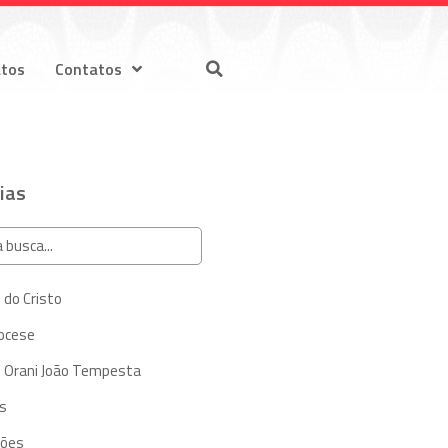
atos
Contatos
ias
 do Cristo
iocese
 Orani João Tempesta
s
ções