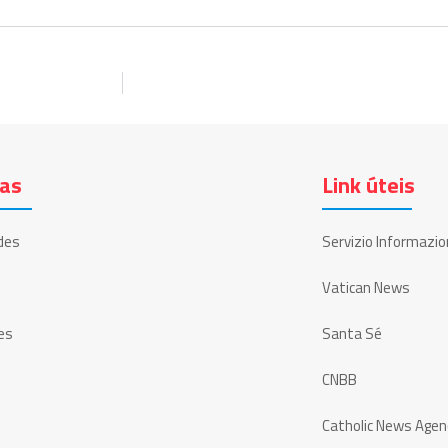
ias
Link úteis
des
Servizio Informazio
Vatican News
es
Santa Sé
CNBB
Catholic News Agen