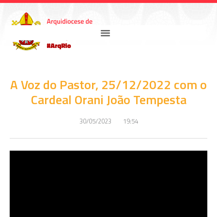
A Voz do Pastor, 25/12/2022 com o
Cardeal Orani João Tempesta
30/05/2023
19:54