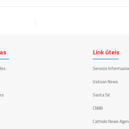
ias
Link úteis
des
Servizio Informazio
Vatican News
es
Santa Sé
CNBB
Catholic News Agen