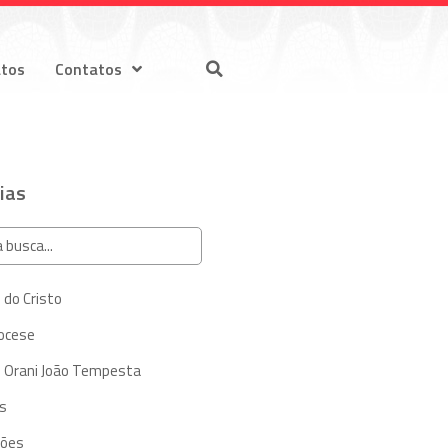
atos
Contatos
ias
 do Cristo
iocese
 Orani João Tempesta
s
ções