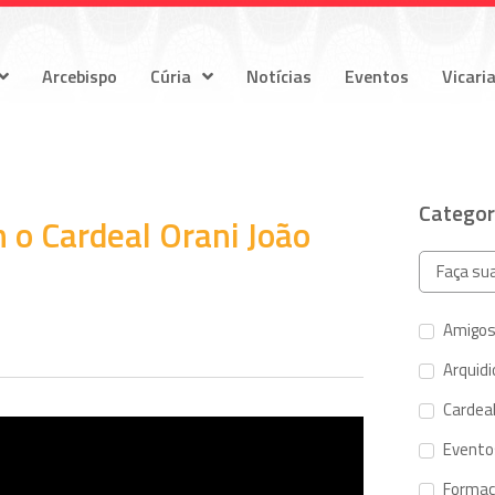
Arcebispo
Cúria
Notícias
Eventos
Vicari
Categor
 o Cardeal Orani João
Amigos
Arquid
Cardeal
Evento
Forma