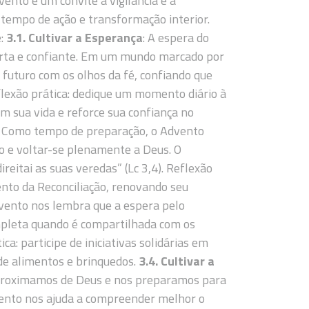
vento é um convite à vigilância e à
tempo de ação e transformação interior.
e:
3.1. Cultivar a Esperança
: A espera do
erta e confiante. Em um mundo marcado por
 futuro com os olhos da fé, confiando que
flexão prática: dedique um momento diário à
m sua vida e reforce sua confiança no
: Como tempo de preparação, o Advento
 e voltar-se plenamente a Deus. O
eitai as suas veredas” (Lc 3,4). Reflexão
nto da Reconciliação, renovando seu
dvento nos lembra que a espera pelo
ompleta quando é compartilhada com os
a: participe de iniciativas solidárias em
e alimentos e brinquedos.
3.4. Cultivar a
 aproximamos de Deus e nos preparamos para
dvento nos ajuda a compreender melhor o