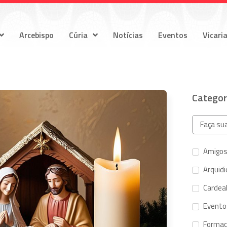
Arcebispo
Cúria
Notícias
Eventos
Vicari
Categor
Amigos
Arquid
Cardeal
Evento
Forma