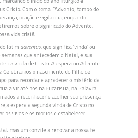
 marcando o início do ano litúrgico e
sus Cristo. Com o tema: “Advento, tempo de
erança, oração e vigilância, enquanto
tiremos sobre o significado do Advento,
sa vida cristã.
 do latim
adventus
, que significa ‘vinda’ ou
ro semanas que antecedem o Natal, e sua
nte na vinda de Cristo. A espera no Advento
us: Celebramos o nascimento do Filho de
mpo para recordar e agradecer o mistério da
nua a vir até nós na Eucaristia, na Palavra
amados a reconhecer e acolher sua presença
Igreja espera a segunda vinda de Cristo no
ar os vivos e os mortos e estabelecer
al, mas um convite a renovar a nossa fé