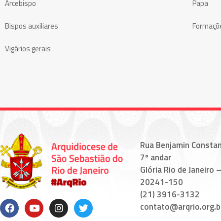
Arcebispo
Papa
Bispos auxiliares
Formaçõ
Vigários gerais
Rua Benjamin Constan
7º andar
Glória Rio de Janeiro –
20241-150
(21) 3916-3132
contato@arqrio.org.b