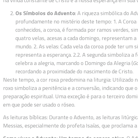
na vinda constante de Cristo e a nossa esperança em sua v
Os Símbolos do Advento
: A riqueza simbólica do A
profundamente no mistério deste tempo: 1. A Coroa
conhecidos, a coroa, é formada por ramos verdes, si
quatro velas, acesas a cada domingo, representam a 
mundo. 2. As velas: Cada vela da coroa pode ter um si
representa a esperança. 2.2. A segunda simboliza a fé
celebra a alegria, marcando o Domingo da Alegria (
Ga
recordando a proximidade do nascimento de Cristo.
Neste tempo, a cor roxa predomina na liturgia: Utilizado na
roxo simboliza a penitência e a conversão, indicando qu
preparação espiritual. Uma exceção é para o terceiro do
em que pode ser usado o róseo.
As leituras bíblicas: Durante o Advento, as leituras litúrgi
Messias, especialmente do profeta Isaías, que proclama 