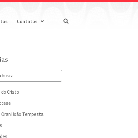
atos
Contatos
ias
 do Cristo
iocese
 Orani João Tempesta
s
ções