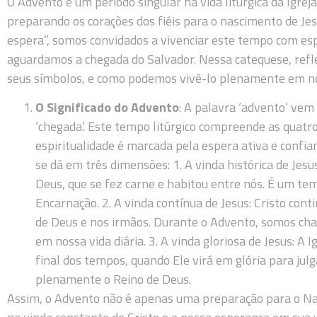
O Advento é um período singular na vida litúrgica da Igreja,
preparando os corações dos fiéis para o nascimento de Je
espera”, somos convidados a vivenciar este tempo com esp
aguardamos a chegada do Salvador. Nessa catequese, refle
seus símbolos, e como podemos vivê-lo plenamente em nos
O Significado do Advento
: A palavra ‘advento’ vem
‘chegada’. Este tempo litúrgico compreende as quat
espiritualidade é marcada pela espera ativa e confia
se dá em três dimensões: 1. A vinda histórica de Jes
Deus, que se fez carne e habitou entre nós. É um te
Encarnação. 2. A vinda contínua de Jesus: Cristo conti
de Deus e nos irmãos. Durante o Advento, somos ch
em nossa vida diária. 3. A vinda gloriosa de Jesus: A 
final dos tempos, quando Ele virá em glória para julg
plenamente o Reino de Deus.
Assim, o Advento não é apenas uma preparação para o Nat