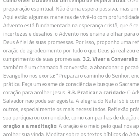
Como viver o Advento: Um tempo de espera ativa
. O Ad
preparação espiritual. Não é uma espera passiva, mas um 
Aqui estão algumas maneiras de vivê-lo com profundidad
Advento está fundamentada na esperança cristã, que é c
incertezas e desafios, o Advento nos ensina a olhar para o
Deus é fiel às suas promessas. Por isso, proponho uma re
oração de agradecimento por tudo o que Deus já realizou e
cumprimento de suas promessas.
3.2. Viver a Conversão
também é um chamado à conversão, a abandonar o pecado
Evangelho nos exorta: “Preparai o caminho do Senhor, endir
prática: Faça um exame de consciência e busque o Sacrame
coração para acolher Jesus.
3.3. Praticar a caridade
: O A
Salvador não pode ser egoísta. A alegria do Natal só é c
outros, especialmente os mais necessitados. Reflexão prátic
sua paróquia ou comunidade, como campanhas de doação d
oração e a meditação
: A oração é o meio pelo qual nos
acolher sua vinda. Meditar sobre os textos bíblicos do A