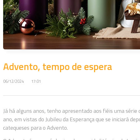
Advento, tempo de espera
06/12/2024
17:01
Já há alguns anos, tenho apresentado aos fiéis uma série
ano, em vistas do Jubileu da Esperança que se iniciará de
catequeses para o Advento.