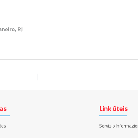
neiro, RJ
ias
Link úteis
des
Servizio Informazio