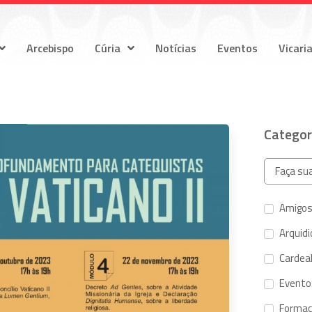
Arcebispo
Cúria
Notícias
Eventos
Vicari
Categor
Amigos
Arquid
Cardeal
Evento
Forma