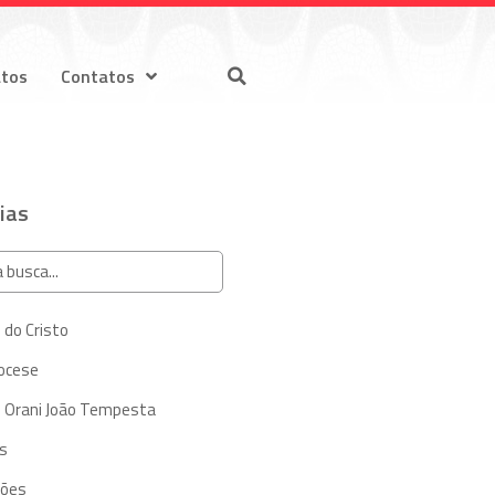
atos
Contatos
ias
 do Cristo
iocese
 Orani João Tempesta
s
ções