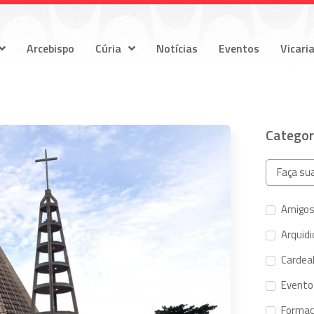
Arcebispo
Cúria
Notícias
Eventos
Vicari
Categor
Amigos
Arquid
Cardeal
Evento
Forma