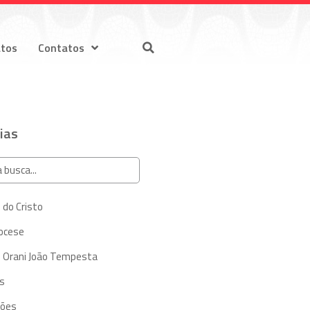
atos
Contatos
ias
 do Cristo
iocese
 Orani João Tempesta
s
ções