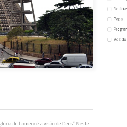
Notícia
Papa
Progra
Voz do
 glória do homem é a visão de Deus”. Neste