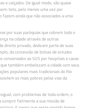
as e calçados. De igual modo, são quase
 sem-teto, pelo menos uma vez por
 o fazem ainda que não associados a uma
cese por suas paróquias que cobrem todo o
sença na cidade através de outras
e direito privado, dedicam parte de suas
emplo, da concessão de bolsas de estudos
itos conveniados ao SUS por hospitais e casas
s, que também embelezam a cidade com seus
ões populares mais tradicionais do Rio
 assistem os mais pobres pelas vias da
sigual, com problemas de toda ordem, o
a cumprir fielmente a sua missão de
 anúncio. E penso que neste sentido temos