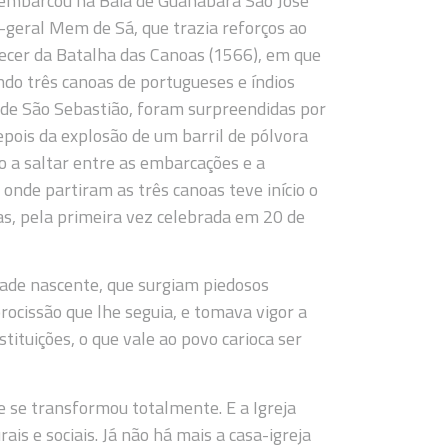
esembarcou na Baía de Guanabara São José
geral Mem de Sá, que trazia reforços ao
ecer da Batalha das Canoas (1566), em que
ando três canoas de portugueses e índios
a de São Sebastião, foram surpreendidas por
epois da explosão de um barril de pólvora
o a saltar entre as embarcações e a
 onde partiram as três canoas teve início o
s, pela primeira vez celebrada em 20 de
dade nascente, que surgiam piedosos
rocissão que lhe seguia, e tomava vigor a
tituições, o que vale ao povo carioca ser
 e se transformou totalmente. E a Igreja
is e sociais. Já não há mais a casa-igreja