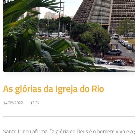
As glórias da Igreja do Rio
14/05/2022
12:37
Santo Irineu afirma: “a glória de Deus é o homem vivo e a