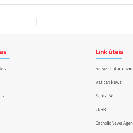
ias
Link úteis
des
Servizio Informazio
Vatican News
es
Santa Sé
CNBB
Catholic News Agen