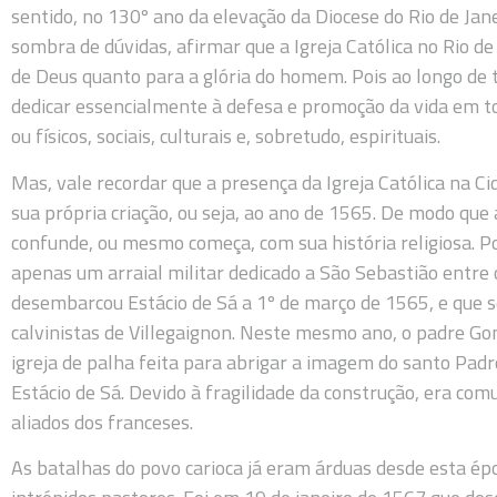
sentido, no 130º ano da elevação da Diocese do Rio de Ja
sombra de dúvidas, afirmar que a Igreja Católica no Rio de
de Deus quanto para a glória do homem. Pois ao longo de t
dedicar essencialmente à defesa e promoção da vida em to
ou físicos, sociais, culturais e, sobretudo, espirituais.
Mas, vale recordar que a presença da Igreja Católica na
sua própria criação, ou seja, ao ano de 1565. De modo que 
confunde, ou mesmo começa, com sua história religiosa. P
apenas um arraial militar dedicado a São Sebastião entre 
desembarcou Estácio de Sá a 1º de março de 1565, e que se
calvinistas de Villegaignon. Neste mesmo ano, o padre Go
igreja de palha feita para abrigar a imagem do santo Padro
Estácio de Sá. Devido à fragilidade da construção, era co
aliados dos franceses.
As batalhas do povo carioca já eram árduas desde esta é