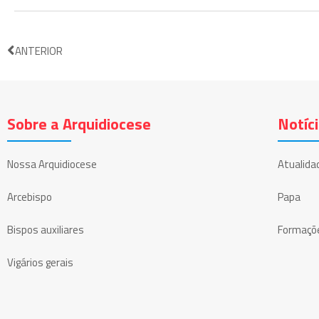
ANTERIOR
Sobre a Arquidiocese
Notíc
Nossa Arquidiocese
Atualida
Arcebispo
Papa
Bispos auxiliares
Formaçõ
Vigários gerais