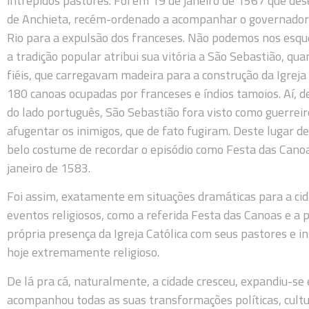
intrépidos pastores. Foi em 19 de janeiro de 1567 que d
de Anchieta, recém-ordenado a acompanhar o governador-
Rio para a expulsão dos franceses. Não podemos nos esqu
a tradição popular atribui sua vitória a São Sebastião, qu
fiéis, que carregavam madeira para a construção da Igrej
180 canoas ocupadas por franceses e índios tamoios. Aí, d
do lado português, São Sebastião fora visto como guerreir
afugentar os inimigos, que de fato fugiram. Deste lugar de
belo costume de recordar o episódio como Festa das Canoa
janeiro de 1583.
Foi assim, exatamente em situações dramáticas para a ci
eventos religiosos, como a referida Festa das Canoas e a p
própria presença da Igreja Católica com seus pastores e ins
hoje extremamente religioso.
De lá pra cá, naturalmente, a cidade cresceu, expandiu-se
acompanhou todas as suas transformações políticas, cultura