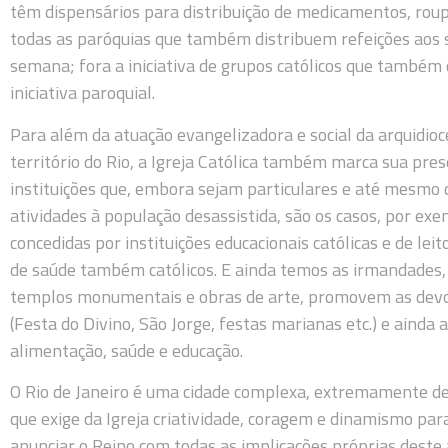
têm dispensários para distribuição de medicamentos, roup
todas as paróquias que também distribuem refeições aos
semana; fora a iniciativa de grupos católicos que também
iniciativa paroquial.
Para além da atuação evangelizadora e social da arquidio
território do Rio, a Igreja Católica também marca sua pre
instituições que, embora sejam particulares e até mesmo d
atividades à população desassistida, são os casos, por ex
concedidas por instituições educacionais católicas e de le
de saúde também católicos. E ainda temos as irmandade
templos monumentais e obras de arte, promovem as devoç
(Festa do Divino, São Jorge, festas marianas etc.) e ainda
alimentação, saúde e educação.
O Rio de Janeiro é uma cidade complexa, extremamente de
que exige da Igreja criatividade, coragem e dinamismo par
anunciar o Reino com todas as implicações próprias deste