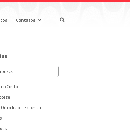
atos
Contatos
ias
 do Cristo
iocese
 Orani João Tempesta
s
ções