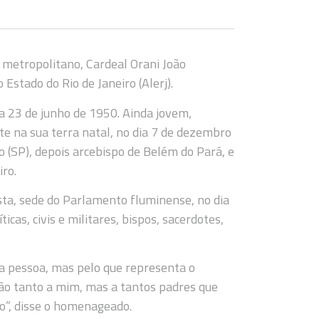
 metropolitano, Cardeal Orani João
stado do Rio de Janeiro (Alerj).
ia 23 de junho de 1950. Ainda jovem,
e na sua terra natal, no dia 7 de dezembro
o (SP), depois arcebispo de Belém do Pará, e
iro.
osta, sede do Parlamento fluminense, no dia
cas, civis e militares, bispos, sacerdotes,
ha pessoa, mas pelo que representa o
Não tanto a mim, mas a tantos padres que
o”, disse o homenageado.