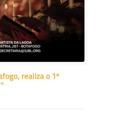
fogo, realiza o 1º
m”