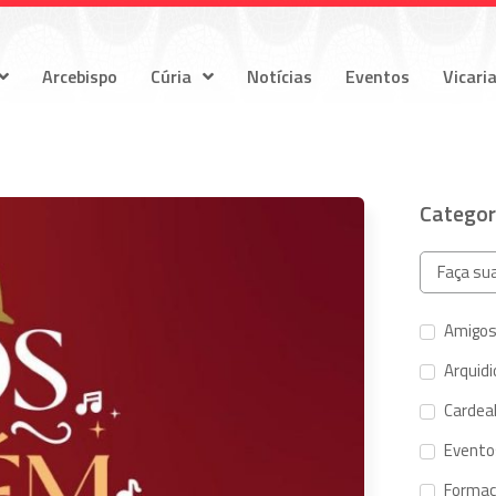
Arcebispo
Cúria
Notícias
Eventos
Vicari
Categor
Amigos
Arquid
Cardeal
Evento
Forma