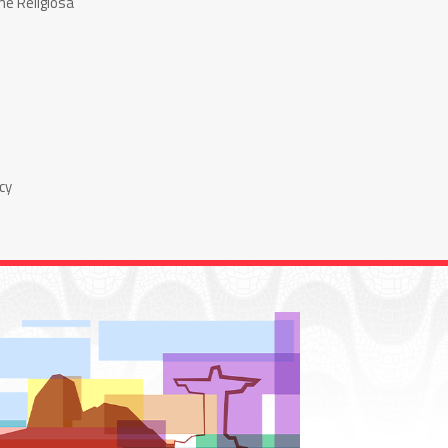
ne Religiosa
cy