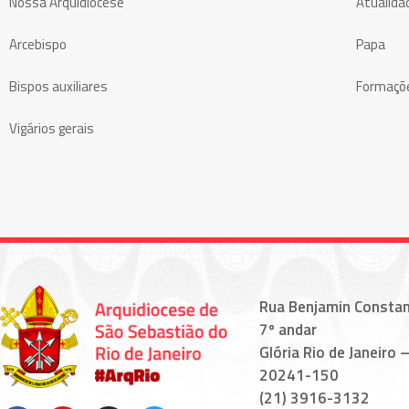
Nossa Arquidiocese
Atualida
Arcebispo
Papa
Bispos auxiliares
Formaçõ
Vigários gerais
Rua Benjamin Constan
7º andar
Glória Rio de Janeiro –
20241-150
(21) 3916-3132