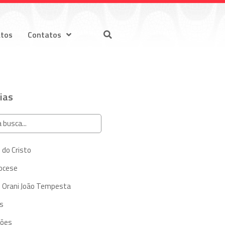
atos
Contatos
ias
 do Cristo
iocese
 Orani João Tempesta
s
ções