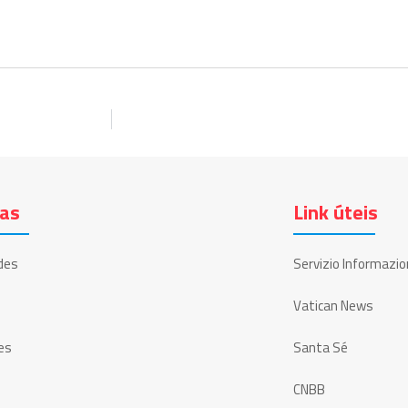
ias
Link úteis
des
Servizio Informazio
Vatican News
es
Santa Sé
CNBB