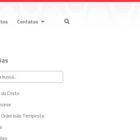
atos
Contatos
ias
 do Cristo
iocese
 Orani João Tempesta
s
ções