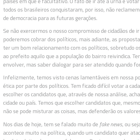
países em que é facultativo. O fato de ir até a urna e vota
todos os brasileiros conquistaram, por isso, não reclame
de democracia para as futuras gerações.
Se não exercermos o nosso compromisso de cidadãos de ir a
poderemos cobrar dos políticos, mais adiante, as proposta
ter um bom relacionamento com os políticos, sobretudo o
ao prefeito aquilo que a população do bairro reivindica. T
envolver, mas saber dialogar para ser atendido quando for
Infelizmente, temos visto cenas lamentáveis em nossa pol
ética por parte dos políticos. Tem ficado difícil votar a 
escolher os candidatos que, através de nossa análise, ac
cidade ou país. Temos que escolher candidatos que, mesmo
não se pode misturar as coisas, mas defenderão os valores
Nos dias de hoje, tem se falado muito de
fake news
, ou se
acontece muito na política, quando um candidato quer ata