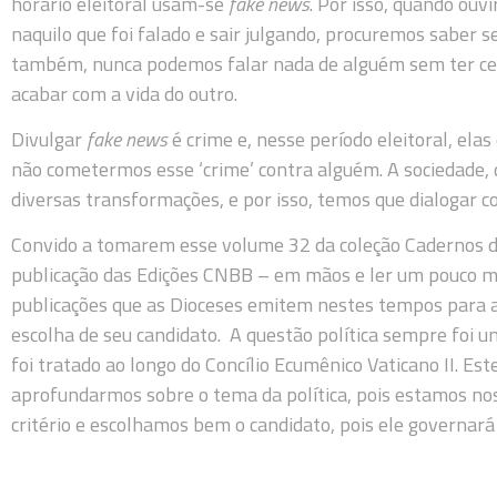
horário eleitoral usam-se
fake news
. Por isso, quando ouv
naquilo que foi falado e sair julgando, procuremos saber se
também, nunca podemos falar nada de alguém sem ter cer
acabar com a vida do outro.
Divulgar
fake news
é crime e, nesse período eleitoral, el
não cometermos esse ‘crime’ contra alguém. A sociedade,
diversas transformações, e por isso, temos que dialogar c
Convido a tomarem esse volume 32 da coleção Cadernos do
publicação das Edições CNBB – em mãos e ler um pouco ma
publicações que as Dioceses emitem nestes tempos para a
escolha de seu candidato. A questão política sempre foi u
foi tratado ao longo do Concílio Ecumênico Vaticano II. E
aprofundarmos sobre o tema da política, pois estamos n
critério e escolhamos bem o candidato, pois ele governará