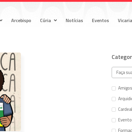
Arcebispo
Cúria
Notícias
Eventos
Vicari
Categor
Amigos
Arquid
Cardeal
Evento
Forma