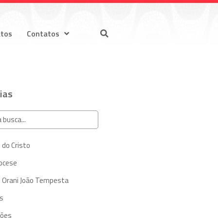
atos
Contatos
ias
 do Cristo
iocese
 Orani João Tempesta
s
ções