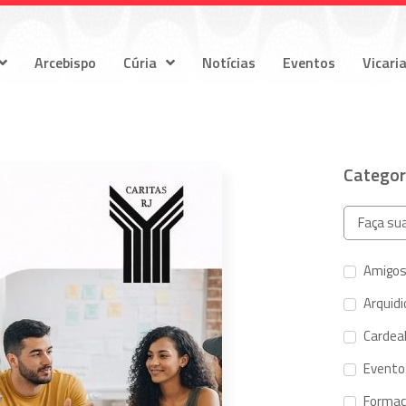
Arcebispo
Cúria
Notícias
Eventos
Vicari
Categor
Amigos
Arquid
Cardeal
Evento
Forma