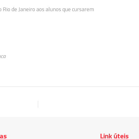
do Rio de Janeiro aos alunos que cursarem
uca
ias
Link úteis