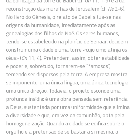
da edificação da torre de Babel (cf.
Gn
11, 1-9) e a da
reconstrução das muralhas de Jerusalém (cf.
Ne
2-6).
No livro do Génesis, o relato de Babel situa-se nas
origens da humanidade, imediatamente após as
genealogias dos filhos de Noé. Os seres humanos,
tendo-se estabelecido na planície de Senaar, decidem
construir uma cidade e uma torre «cujo cimo atinja os
céus» (
Gn
11, 4). Pretendem, assim, obter estabilidade
e poder e, sobretudo, tornarem-se “famosos”,
temendo ser dispersos pela terra. A empresa mostra-
se imponente: uma única língua, uma única tecnologia,
uma única direção. Todavia, o projeto esconde uma
profunda insídia: é uma obra pensada sem referência
a Deus, sustentada por uma uniformidade que elimina
a diversidade e que, em vez da comunhão, opta pela
homogeneização. Quando a cidade se edifica sobre o
orgulho e a pretensão de se bastar a si mesma, a