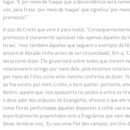
lugar: ‘É por meio de Isaque que a descendência será nom
vós’, pela frase ‘por meio de Isaque’ que significa ‘por mei
promessa’”.
A paz do Cristo que vem é para todos. “Consequentemente
promessa é claramente aplicável não apenas àqueles da 
Israel, ‘mas também àqueles que seguem o exemplo da fé
ancestral Abraão tinha antes de ser circuncidado’, Rm 4, 1
seria como dizer: Ele governará sobre todos que crerem ne
relacionarem comigo por meio dele, pois estamos relacion
por meio do Filho, como este mesmo confirma ao dizer: 
ao Pai exceto por mim’. Cristo, o bom pastor, portanto, em
Belém, aquele que ‘nos apascenta no jardim e entre os lírio
o doce odor dos oráculos do Evangelho, oferece o que ele 
como flores perfumadas àqueles dispostos a colhê-las e 
espiritualmente preenchidos com a fragrância que vem del
disse, lembrai-vos, ‘Eu sou uma flor dos campos, um lírio do