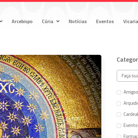
Arcebispo
Cúria
Notícias
Eventos
Vicari
Categor
Amigos
Arquid
Cardeal
Evento
Forma