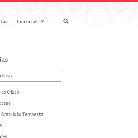
atos
Contatos
ias
 do Cristo
iocese
 Orani João Tempesta
s
ções