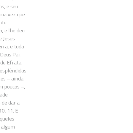
os, e seu
uma vez que
nte
, e lhe deu
e Jesus
erra, e toda
 Deus Pai.
 de Éfrata,
 esplêndidas
tes – ainda
m poucos –,
dade
 de dar a
10, 11. E
queles
m algum