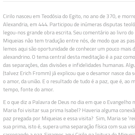
Cirilo nasceu em Teodósia do Egito, no ano de 370, e mor
Alexandria, em 444. Participou de inúmeras disputas teoló
legou-nos grande obra escrita. Seu comentário ao livro do
Miqueias não tem tradução entre nós, de modo que as pa
lemos aqui são oportunidade de conhecer um pouco mais 
alexandrino. O tema central desta meditação é a paz com
das separações, das divisões e infidelidades humanas. Alg
(talvez Erich Fromm) já explicou que o desamor nasce da s
o amor, da união. E o resultado de tudo é a paz, que é, ao
tempo, fonte do amor.
E o que diz a Palavra de Deus no dia em que o Evangelho 
Maria foi visitar sua prima Isabel? Haveria alguma conexã
paz pregada por Miqueias e essa visita? Sim, Maria se ‘r
sua prima, isto é, supera uma separação física com sua visi
carregando a paz. Sigamos aqui Cirilo na leitura de Miqueia