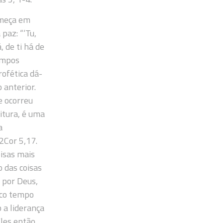
começa em
paz: “‘Tu,
 de ti há de
empos
rofética dá-
 anterior.
e ocorreu
ritura, é uma
a
2Cor 5,17.
oisas mais
o das coisas
o por Deus,
uco tempo
 a liderança
Eles então