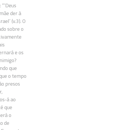
: “‘Deus
mãe der à
ael’ (v.3). O
ado sobre o
itivamente
ais
ernará e os
inimigo?
endo que
á que o tempo
ão presos
r,
os-á ao
té que
será o
ão de