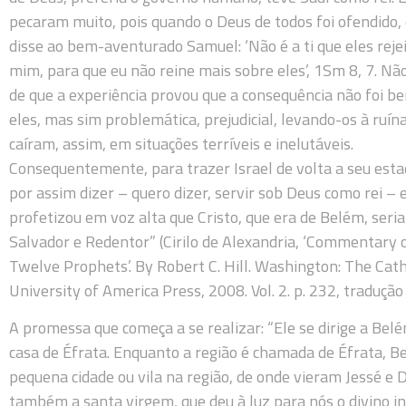
pecaram muito, pois quando o Deus de todos foi ofendido,
disse ao bem-aventurado Samuel: ‘Não é a ti que eles rej
mim, para que eu não reine mais sobre eles’, 1Sm 8, 7. Nã
de que a experiência provou que a consequência não foi be
eles, mas sim problemática, prejudicial, levando-os à ruína
caíram, assim, em situações terríveis e inelutáveis.
Consequentemente, para trazer Israel de volta a seu estad
por assim dizer – quero dizer, servir sob Deus como rei – 
profetizou em voz alta que Cristo, que era de Belém, seria
Salvador e Redentor” (Cirilo de Alexandria, ‘Commentary 
Twelve Prophets’. By Robert C. Hill. Washington: The Cath
University of America Press, 2008. Vol. 2. p. 232, tradução 
A promessa que começa a se realizar: “Ele se dirige a Belé
casa de Éfrata. Enquanto a região é chamada de Éfrata, 
pequena cidade ou vila na região, de onde vieram Jessé e D
também a santa virgem, que deu à luz para nós o divino in