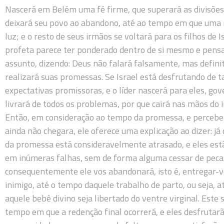
Nascerá em Belém uma fé firme, que superará as divisões
deixará seu povo ao abandono, até ao tempo em que uma 
luz; e o resto de seus irmãos se voltará para os filhos de Isr
profeta parece ter ponderado dentro de si mesmo e pens
assunto, dizendo: Deus não falará falsamente, mas defin
realizará suas promessas. Se Israel está desfrutando de t
expectativas promissoras, e o líder nascerá para eles, gov
livrará de todos os problemas, por que cairá nas mãos do 
Então, em consideração ao tempo da promessa, e perceb
ainda não chegara, ele oferece uma explicação ao dizer: j
da promessa está consideravelmente atrasado, e eles est
em inúmeras falhas, sem de forma alguma cessar de peca
consequentemente ele vos abandonará, isto é, entregar-v
inimigo, até o tempo daquele trabalho de parto, ou seja, a
aquele bebê divino seja libertado do ventre virginal. Este 
tempo em que a redenção final ocorrerá, e eles desfrutar