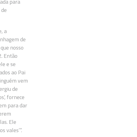
eada para
o de
, a
linhagem de
 que nosso
2. Então
le e se
ados ao Pai
‘Ninguém vem
ergiu de
s’, fornece
tem para dar
serem
as. Ele
s vales’”.