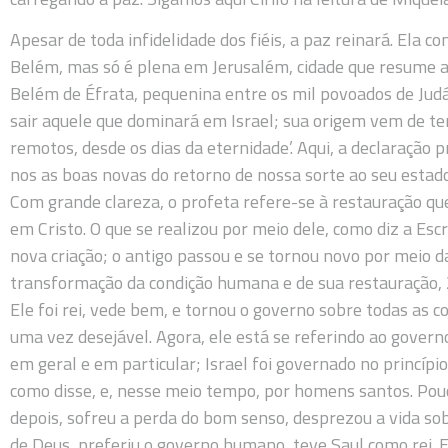
Apesar de toda infidelidade dos fiéis, a paz reinará. Ela 
Belém, mas só é plena em Jerusalém, cidade que resume a 
Belém de Éfrata, pequenina entre os mil povoados de Judá,
sair aquele que dominará em Israel; sua origem vem de t
remotos, desde os dias da eternidade’. Aqui, a declaração p
nos as boas novas do retorno de nossa sorte ao seu estado
Com grande clareza, o profeta refere-se à restauração qu
em Cristo. O que se realizou por meio dele, como diz a Esc
nova criação; o antigo passou e se tornou novo por meio d
transformação da condição humana e de sua restauração, 
Ele foi rei, vede bem, e tornou o governo sobre todas as c
uma vez desejável. Agora, ele está se referindo ao govern
em geral e em particular; Israel foi governado no princípi
como disse, e, nesse meio tempo, por homens santos. Po
depois, sofreu a perda do bom senso, desprezou a vida sob
de Deus, preferiu o governo humano, teve Saul como rei. 