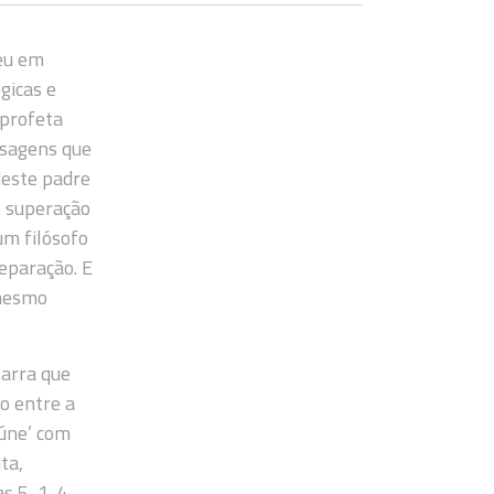
reu em
gicas e
 profeta
ssagens que
deste padre
o superação
um filósofo
eparação. E
 mesmo
narra que
o entre a
eúne’ com
ta,
s 5, 1-4.