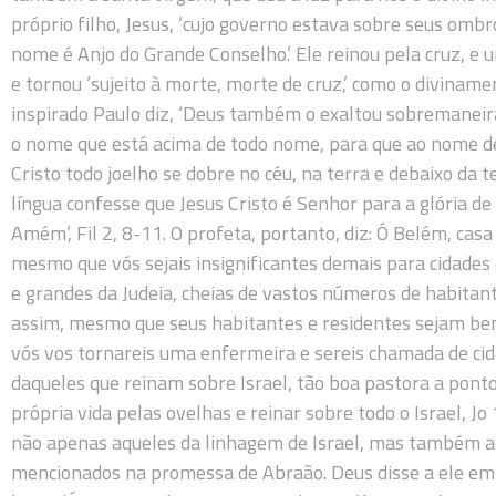
próprio filho, Jesus, ‘cujo governo estava sobre seus ombr
nome é Anjo do Grande Conselho.’ Ele reinou pela cruz, e 
e tornou ‘sujeito à morte, morte de cruz,’ como o diviname
inspirado Paulo diz, ‘Deus também o exaltou sobremaneira
o nome que está acima de todo nome, para que ao nome d
Cristo todo joelho se dobre no céu, na terra e debaixo da t
língua confesse que Jesus Cristo é Senhor para a glória de
Amém’, Fil 2, 8-11. O profeta, portanto, diz: Ó Belém, casa
mesmo que vós sejais insignificantes demais para cidades
e grandes da Judeia, cheias de vastos números de habitan
assim, mesmo que seus habitantes e residentes sejam be
vós vos tornareis uma enfermeira e sereis chamada de ci
daqueles que reinam sobre Israel, tão boa pastora a ponto
própria vida pelas ovelhas e reinar sobre todo o Israel, Jo 
não apenas aqueles da linhagem de Israel, mas também a
mencionados na promessa de Abraão. Deus disse a ele e