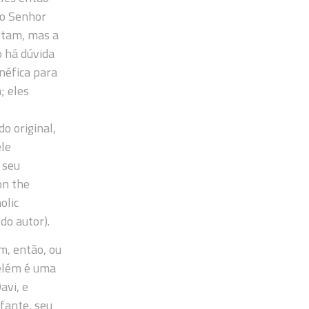
 o Senhor
eitam, mas a
o há dúvida
néfica para
; eles
o original,
ele
 seu
on the
olic
do autor).
m, então, ou
Belém é uma
avi, e
fante, seu