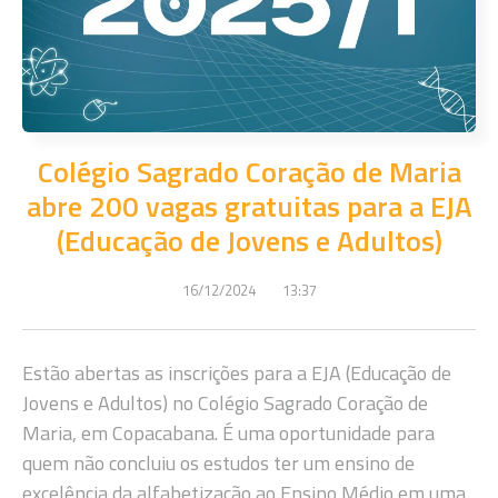
Colégio Sagrado Coração de Maria
abre 200 vagas gratuitas para a EJA
(Educação de Jovens e Adultos)
16/12/2024
13:37
Estão abertas as inscrições para a EJA (Educação de
Jovens e Adultos) no Colégio Sagrado Coração de
Maria, em Copacabana. É uma oportunidade para
quem não concluiu os estudos ter um ensino de
excelência da alfabetização ao Ensino Médio em uma