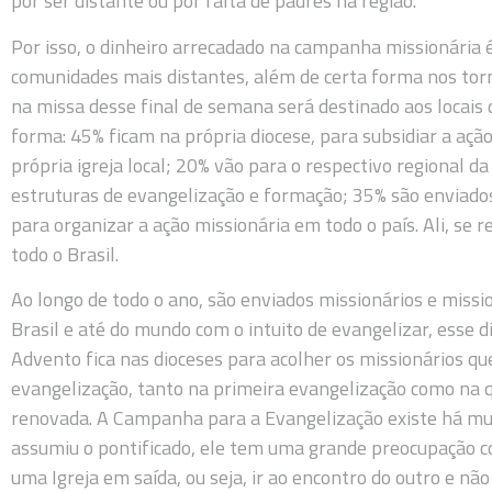
por ser distante ou por falta de padres na região.
Por isso, o dinheiro arrecadado na campanha missionária 
comunidades mais distantes, além de certa forma nos tor
na missa desse final de semana será destinado aos locais d
forma: 45% ficam na própria diocese, para subsidiar a açã
própria igreja local; 20% vão para o respectivo regional 
estruturas de evangelização e formação; 35% são enviados
para organizar a ação missionária em todo o país. Ali, se
todo o Brasil.
Ao longo de todo o ano, são enviados missionários e miss
Brasil e até do mundo com o intuito de evangelizar, esse 
Advento fica nas dioceses para acolher os missionários q
evangelização, tanto na primeira evangelização como na 
renovada. A Campanha para a Evangelização existe há mu
assumiu o pontificado, ele tem uma grande preocupação 
uma Igreja em saída, ou seja, ir ao encontro do outro e nã