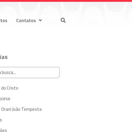
atos
Contatos
ias
 do Cristo
iocese
 Orani João Tempesta
s
ções