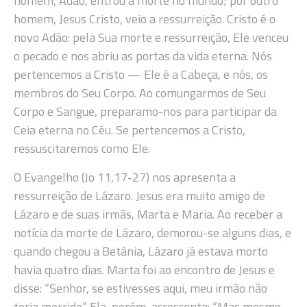
homem, Adão, entrou a morte no mundo; por outro
homem, Jesus Cristo, veio a ressurreição. Cristo é o
novo Adão: pela Sua morte e ressurreição, Ele venceu
o pecado e nos abriu as portas da vida eterna. Nós
pertencemos a Cristo — Ele é a Cabeça, e nós, os
membros do Seu Corpo. Ao comungarmos de Seu
Corpo e Sangue, preparamo-nos para participar da
Ceia eterna no Céu. Se pertencemos a Cristo,
ressuscitaremos como Ele.
O Evangelho (Jo 11,17-27) nos apresenta a
ressurreição de Lázaro. Jesus era muito amigo de
Lázaro e de suas irmãs, Marta e Maria. Ao receber a
notícia da morte de Lázaro, demorou-se alguns dias, e
quando chegou a Betânia, Lázaro já estava morto
havia quatro dias. Marta foi ao encontro de Jesus e
disse: “Senhor, se estivesses aqui, meu irmão não
teria morrido.” Ela, porém, acrescenta: “Mas mesmo