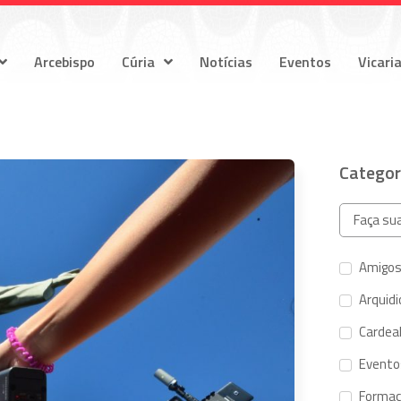
Arcebispo
Cúria
Notícias
Eventos
Vicari
Categor
Amigos
Arquid
Cardeal
Evento
Forma