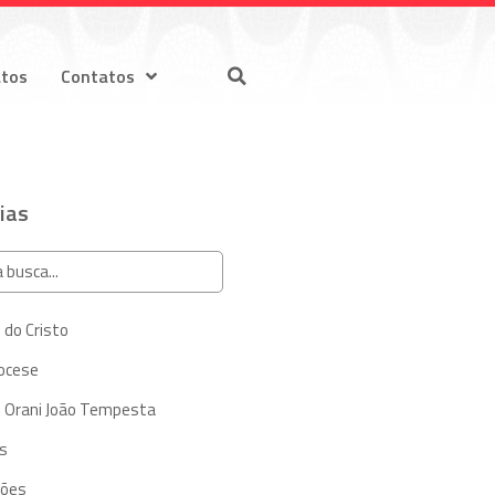
atos
Contatos
ias
 do Cristo
iocese
 Orani João Tempesta
s
ções