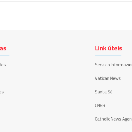
ias
Link úteis
des
Servizio Informazio
Vatican News
es
Santa Sé
CNBB
Catholic News Agen