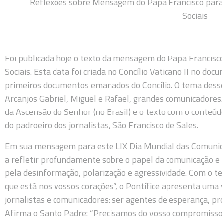
Reflexões sobre Mensagem do Papa Francisco para
Sociais
Foi publicada hoje o texto da mensagem do Papa Francisc
Sociais. Esta data foi criada no Concílio Vaticano II no doc
primeiros documentos emanados do Concílio. O tema desse 
Arcanjos Gabriel, Miguel e Rafael, grandes comunicadore
da Ascensão do Senhor (no Brasil) e o texto com o conte
do padroeiro dos jornalistas, São Francisco de Sales.
Em sua mensagem para este LIX Dia Mundial das Comunicaç
a refletir profundamente sobre o papel da comunicação 
pela desinformação, polarização e agressividade. Com o 
que está nos vossos corações”, o Pontífice apresenta uma
jornalistas e comunicadores: ser agentes de esperança, p
Afirma o Santo Padre: “Precisamos do vosso compromisso 