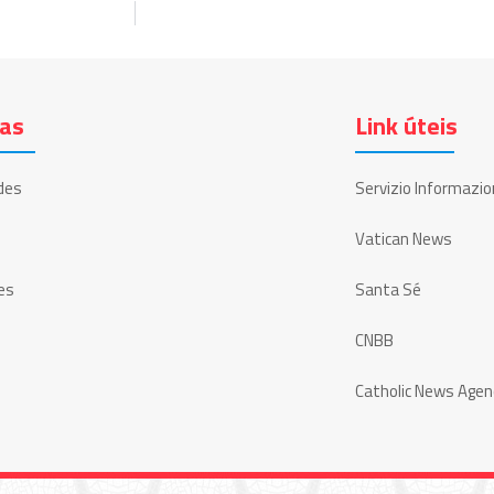
ias
Link úteis
des
Servizio Informazio
Vatican News
es
Santa Sé
CNBB
Catholic News Agen