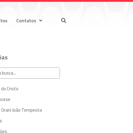
atos
Contatos
ias
 do Cristo
iocese
 Orani João Tempesta
s
ções