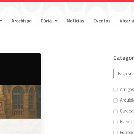
Arcebispo
Cúria
Notícias
Eventos
Vicari
Categor
Amigos
Arquid
Cardeal
Evento
Forma