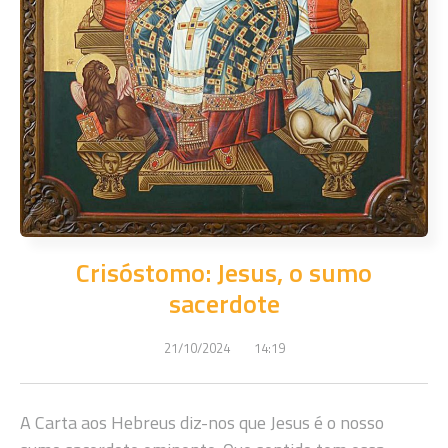
Crisóstomo: Jesus, o sumo
sacerdote
21/10/2024
14:19
A Carta aos Hebreus diz-nos que Jesus é o nosso