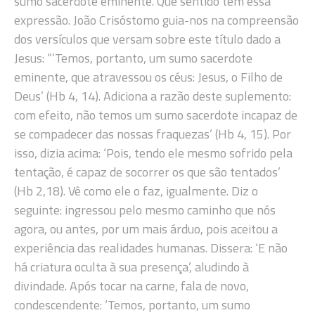
sumo sacerdote eminente. Que sentido tem essa
expressão. João Crisóstomo guia-nos na compreensão
dos versículos que versam sobre este título dado a
Jesus: “‘Temos, portanto, um sumo sacerdote
eminente, que atravessou os céus: Jesus, o Filho de
Deus’ (Hb 4, 14). Adiciona a razão deste suplemento:
com efeito, não temos um sumo sacerdote incapaz de
se compadecer das nossas fraquezas’ (Hb 4, 15). Por
isso, dizia acima: ‘Pois, tendo ele mesmo sofrido pela
tentação, é capaz de socorrer os que são tentados’
(Hb 2,18). Vê como ele o faz, igualmente. Diz o
seguinte: ingressou pelo mesmo caminho que nós
agora, ou antes, por um mais árduo, pois aceitou a
experiência das realidades humanas. Dissera: ‘E não
há criatura oculta à sua presença’, aludindo à
divindade. Após tocar na carne, fala de novo,
condescendente: ‘Temos, portanto, um sumo