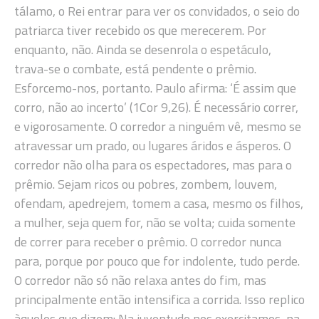
tálamo, o Rei entrar para ver os convidados, o seio do
patriarca tiver recebido os que merecerem. Por
enquanto, não. Ainda se desenrola o espetáculo,
trava-se o combate, está pendente o prêmio.
Esforcemo-nos, portanto. Paulo afirma: ‘É assim que
corro, não ao incerto’ (1Cor 9,26). É necessário correr,
e vigorosamente. O corredor a ninguém vê, mesmo se
atravessar um prado, ou lugares áridos e ásperos. O
corredor não olha para os espectadores, mas para o
prêmio. Sejam ricos ou pobres, zombem, louvem,
ofendam, apedrejem, tomem a casa, mesmo os filhos,
a mulher, seja quem for, não se volta; cuida somente
de correr para receber o prêmio. O corredor nunca
para, porque por pouco que for indolente, tudo perde.
O corredor não só não relaxa antes do fim, mas
principalmente então intensifica a corrida. Isso replico
àqueles que dizem: Na juventude nos exercitamos, na