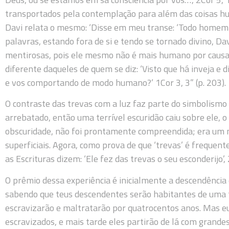
transportados pela contemplação para além das coisas h
Davi relata o mesmo: ‘Disse em meu transe: ‘Todo homem é
palavras, estando fora de si e tendo se tornado divino, Da
mentirosas, pois ele mesmo não é mais humano por causa d
diferente daqueles de quem se diz: ‘Visto que há inveja e d
e vos comportando de modo humano?’ 1Cor 3, 3” (p. 203).
O contraste das trevas com a luz faz parte do simbolismo
arrebatado, então uma terrível escuridão caiu sobre ele, o
obscuridade, não foi prontamente compreendida; era um 
superficiais. Agora, como prova de que ‘trevas’ é frequent
as Escrituras dizem: ‘Ele fez das trevas o seu esconderijo’
O prêmio dessa experiência é inicialmente a descendência 
sabendo que teus descendentes serão habitantes de uma te
escravizarão e maltratarão por quatrocentos anos. Mas eu 
escravizados, e mais tarde eles partirão de lá com grande