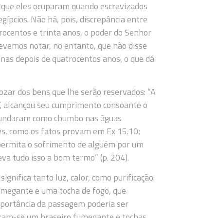
a que eles ocuparam quando escravizados
ípcios. Não há, pois, discrepância entre
trocentos e trinta anos, o poder do Senhor
Devemos notar, no entanto, que não disse
nas depois de quatrocentos anos, o que dá
ozar dos bens que lhe serão reservados: “A
s’, alcançou seu cumprimento consoante o
, ‘afundaram como chumbo nas águas
es, como os fatos provam em Ex 15.10;
ermita o sofrimento de alguém por um
leva tudo isso a bom termo” (p. 204).
gnifica tanto luz, calor, como purificação:
fumegante e uma tocha de fogo, que
importância da passagem poderia ser
iram-se um braseiro fumegante e tochas