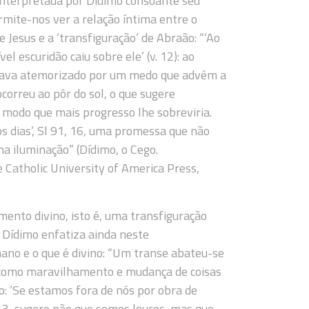
interpretada por Dídimo consoante seu
rmite-nos ver a relação íntima entre o
 Jesus e a ‘transfiguração’ de Abraão: “‘Ao
el escuridão caiu sobre ele’ (v. 12): ao
stava atemorizado por um medo que advém a
correu ao pôr do sol, o que sugere
e modo que mais progresso lhe sobreviria.
os dias’, Sl 91, 16, uma promessa que não
a iluminação” (Dídimo, o Cego.
 Catholic University of America Press,
mento divino, isto é, uma transfiguração
Dídimo enfatiza ainda neste
no e o que é divino: “Um transe abateu-se
 como maravilhamento e mudança de coisas
lo: ‘Se estamos fora de nós por obra de
13, sugere não que somos loucos, mas que,