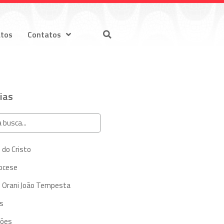
atos
Contatos
ias
 do Cristo
iocese
 Orani João Tempesta
s
ções