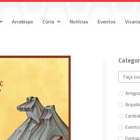
Arcebispo
Cúria
Notícias
Eventos
Vicari
Categor
Amigos
Arquid
Cardeal
Evento
Forma