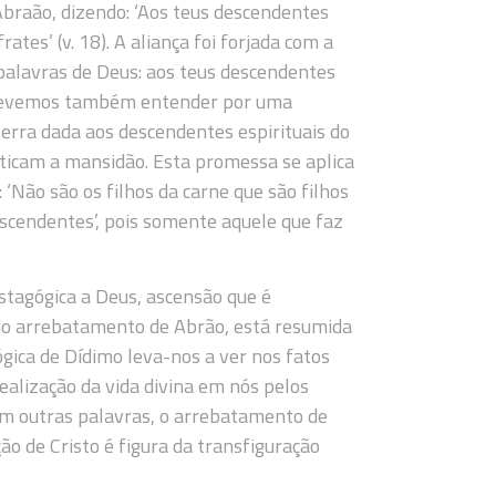
 Abraão, dizendo: ‘Aos teus descendentes
rates’ (v. 18). A aliança foi forjada com a
palavras de Deus: aos teus descendentes
. Devemos também entender por uma
terra dada aos descendentes espirituais do
icam a mansidão. Esta promessa se aplica
 ‘Não são os filhos da carne que são filhos
scendentes’, pois somente aquele que faz
stagógica a Deus, ascensão que é
to do arrebatamento de Abrão, está resumida
ógica de Dídimo leva-nos a ver nos fatos
alização da vida divina em nós pelos
Em outras palavras, o arrebatamento de
ão de Cristo é figura da transfiguração