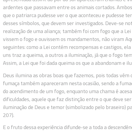
ardentes que passavam entre os animais cortados. Ambos 
que o patriarca pudesse ver o que aconteceu e pudesse te
desses símbolos, que devem ser investigados. Deve-se no
realização de uma aliança; também foi com fogo que a Lei
vissem o fogo e ouvissem os mandamentos, não viram Aque
seguintes: como a Lei contém recompensas e castigos, ela 
uns traz a queima, a outros a iluminação, já que o fogo te
Assim, a Lei que foi dada queima os que a abandonam e ilu
Deus ilumina as obras boas que fazemos, pois todas vêm 
fumaça também apareceram nesta ocasião, sendo a fumaça
do acendimento de um fogo, enquanto uma chama é acesa 
dificuldades, aquele que faz distinção entre o que deve ser
iluminação de Deus e temor (simbolizado pelo braseiro) par
207).
E o fruto dessa experiência difunde-se a toda a descendênci