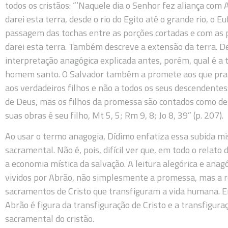
todos os cristãos: “‘Naquele dia o Senhor fez aliança com
darei esta terra, desde o rio do Egito até o grande rio, o Euf
passagem das tochas entre as porções cortadas e com as 
darei esta terra. Também descreve a extensão da terra
interpretação anagógica explicada antes, porém, qual é a 
homem santo. O Salvador também a promete aos que prat
aos verdadeiros filhos e não a todos os seus descendentes:
de Deus, mas os filhos da promessa são contados como de
suas obras é seu filho, Mt 5, 5; Rm 9, 8; Jo 8, 39” (p. 207).
Ao usar o termo anagogia, Dídimo enfatiza essa subida mi
sacramental. Não é, pois, difícil ver que, em todo o rela
a economia mística da salvação. A leitura alegórica e anag
vividos por Abrão, não simplesmente a promessa, mas a re
sacramentos de Cristo que transfiguram a vida humana. 
Abrão é figura da transfiguração de Cristo e a transfiguraç
sacramental do cristão.