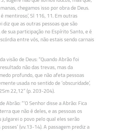
umanas, chegamos isso por obra de Deus.
 mentiroso’, Sl 116, 11. Em outras
vi diz que as outras pessoas que são
e sua participação no Espírito Santo, e é
iscórdia entre vós, não estais sendo carnais
 da visão de Deus: “Quando Abrão foi
 resultado não das trevas, mas da
medo profundo, que não afeta pessoas
emente usada no sentido de ‘obscuridade’,
, 2Sm 22,12” (p. 203-204).
de Abrão: “‘O Senhor disse a Abrão: Fica
rra que não é deles, e as pessoas os
julgarei o povo pelo qual eles serão
s posses’ (vv.13-14). A passagem prediz a