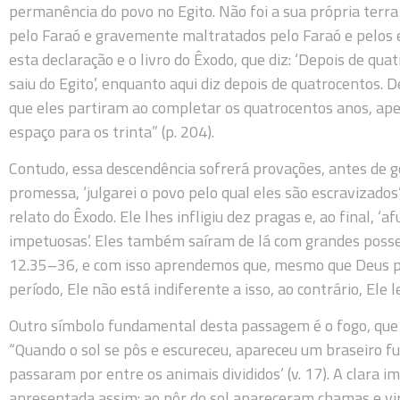
permanência do povo no Egito. Não foi a sua própria terr
pelo Faraó e gravemente maltratados pelo Faraó e pelos eg
esta declaração e o livro do Êxodo, que diz: ‘Depois de qua
saiu do Egito’, enquanto aqui diz depois de quatrocentos. 
que eles partiram ao completar os quatrocentos anos, ape
espaço para os trinta” (p. 204).
Contudo, essa descendência sofrerá provações, antes de g
promessa, ‘julgarei o povo pelo qual eles são escravizado
relato do Êxodo. Ele lhes infligiu dez pragas e, ao final
impetuosas’. Eles também saíram de lá com grandes poss
12.35–36, e com isso aprendemos que, mesmo que Deus p
período, Ele não está indiferente a isso, ao contrário, Ele 
Outro símbolo fundamental desta passagem é o fogo, que si
“Quando o sol se pôs e escureceu, apareceu um braseiro 
passaram por entre os animais divididos’ (v. 17). A clara 
apresentada assim: ao pôr do sol apareceram chamas e v