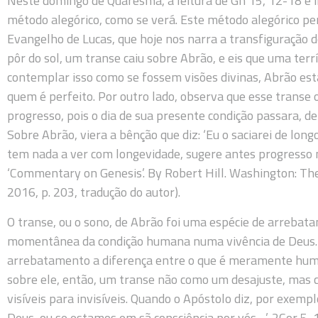
Neste domingo de Quaresma, a leitura de Gn 15, 12-18 é 
método alegórico, como se verá. Este método alegórico pe
Evangelho de Lucas, que hoje nos narra a transfiguração de
pôr do sol, um transe caiu sobre Abrão, e eis que uma terrív
contemplar isso como se fossem visões divinas, Abrão e
quem é perfeito. Por outro lado, observa que esse transe o
progresso, pois o dia de sua presente condição passara, d
Sobre Abrão, viera a bênção que diz: ‘Eu o saciarei de long
tem nada a ver com longevidade, sugere antes progresso n
‘Commentary on Genesis’. By Robert Hill. Washington: The
2016, p. 203, tradução do autor).
O transe, ou o sono, de Abrão foi uma espécie de arrebata
momentânea da condição humana numa vivência de Deus. 
arrebatamento a diferença entre o que é meramente huma
sobre ele, então, um transe não como um desajuste, mas
visíveis para invisíveis. Quando o Apóstolo diz, por exemp
Deus, ou se estamos em sã consciência por vós…’, 2Cor 5, 