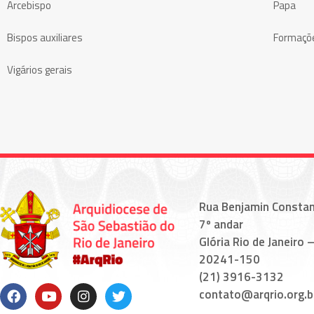
Arcebispo
Papa
Bispos auxiliares
Formaçõ
Vigários gerais
Rua Benjamin Constan
7º andar
Glória Rio de Janeiro –
20241-150
(21) 3916-3132
contato@arqrio.org.b