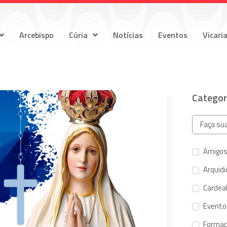
Arcebispo
Cúria
Notícias
Eventos
Vicari
Categor
Amigos
Arquid
Cardeal
Evento
Forma