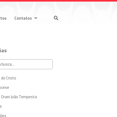
atos
Contatos
ias
 do Cristo
iocese
 Orani João Tempesta
s
ções