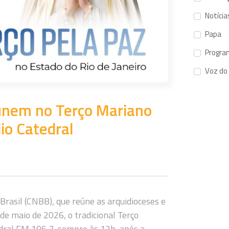
Notícia
Papa
Progra
Voz do
 unem no Terço Mariano
io Catedral
Brasil (CNBB), que reúne as arquidioceses e
de maio de 2026, o tradicional Terço
dral FM 106,7, sempre às 12h, após a