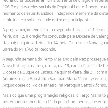
reunindo as dioceses em uma corrente de oração e espera
106,7 e pelas redes sociais do Regional Leste 1 permite
momento de espiritualidade, independentemente da dist
espiritual e a solidariedade entre os participantes.
A programação teve início na segunda-feira, dia 11 de maio
feira, dia 12, a oração foi conduzida pela Diocese de Valen
Itaguaí; na quinta-feira, dia 14, pela Diocese de Nova Iguaç
Barra do Piraí-Volta Redonda.
A segunda semana do Terço Mariano pela Paz prossegue na
Nova Friburgo; na terça-feira, dia 19, com a Diocese de Pet
Diocese de Duque de Caxias; na quinta-feira, dia 21, com
Administração Apostólica São João Maria Vianney; encerra
Arquidiocese do Rio de Janeiro, na Paróquia Santo Afonso, 
Mais do que uma programação religiosa, o Terço Mariano
testemunho concreto da fé do povo fluminense, que encont