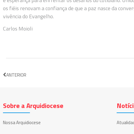
e esperança para enfrentar os desafios do cotidiano. Uni
os fiéis renovam a confiança de que a paz nasce da conve
vivência do Evangelho.
Carlos Moioli
ANTERIOR
Sobre a Arquidiocese
Notíc
Nossa Arquidiocese
Atualida