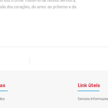
dos sob o olhar materno de Nossa Senhora,
rsão dos corações, do amor ao próximo e da
ias
Link úteis
des
Servizio Informazio