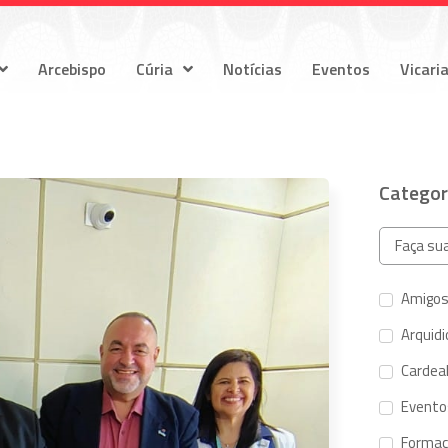
Arcebispo
Cúria
Notícias
Eventos
Vicari
Categor
Amigos
Arquid
Cardeal
Evento
Forma