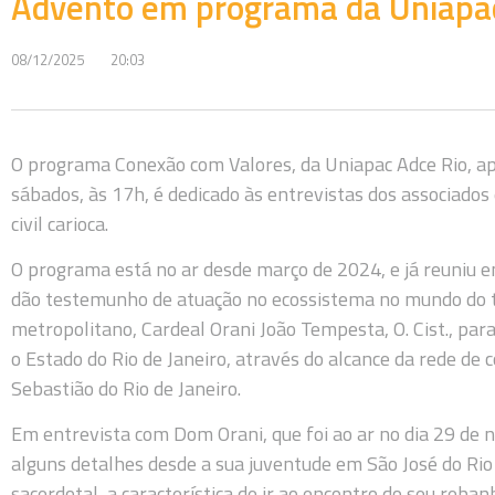
Advento em programa da Uniapac
08/12/2025
20:03
O programa Conexão com Valores, da Uniapac Adce Rio, a
sábados, às 17h, é dedicado às entrevistas dos associados
civil carioca.
O programa está no ar desde março de 2024, e já reuniu 
dão testemunho de atuação no ecossistema no mundo do t
metropolitano, Cardeal Orani João Tempesta, O. Cist., pa
o Estado do Rio de Janeiro, através do alcance da rede de
Sebastião do Rio de Janeiro.
Em entrevista com Dom Orani, que foi ao ar no dia 29 de 
alguns detalhes desde a sua juventude em São José do Rio
sacerdotal, a característica de ir ao encontro do seu reb