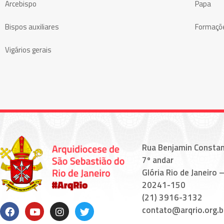
Arcebispo
Papa
Bispos auxiliares
Formaçõ
Vigários gerais
Rua Benjamin Constan
7º andar
Glória Rio de Janeiro –
20241-150
(21) 3916-3132
contato@arqrio.org.b