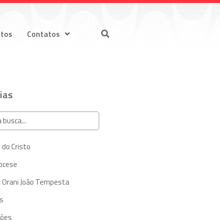
atos
Contatos
ias
 do Cristo
iocese
 Orani João Tempesta
s
ções