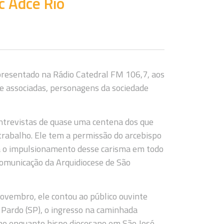
 Adce Rio
presentado na Rádio Catedral FM 106,7, aos
 e associadas, personagens da sociedade
entrevistas de quase uma centena dos que
rabalho. Ele tem a permissão do arcebispo
ra o impulsionamento desse carisma em todo
 comunicação da Arquidiocese de São
novembro, ele contou ao público ouvinte
 Pardo (SP), o ingresso na caminhada
anho enquanto bispo diocesano em São José