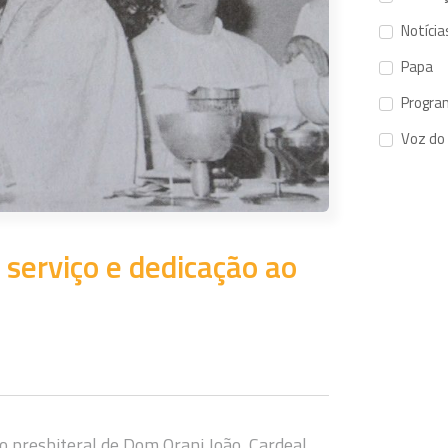
Notícia
Papa
Progra
Voz do
serviço e dedicação ao
ão presbiteral de Dom Orani João, Cardeal