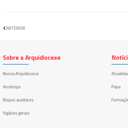
ANTERIOR
Sobre a Arquidiocese
Notíc
Nossa Arquidiocese
Atualida
Arcebispo
Papa
Bispos auxiliares
Formaçõ
Vigários gerais