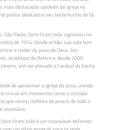
s mais destacados cardeais da Igreja no
deste pastor dedicado e seu testemunho de fé,
o, São Paulo, Dom Orani João ingressou na
embro de 1974. Desde então, sua vida tem
lizar e cuidar do povo de Deus. Seu
eto, arcebispo de Belém e, desde 2009,
Janeiro, até ser elevado a Cardeal da Santa
ade de aproximar a Igreja do povo, unindo
 foi crucial em momentos como a Jornada
to que reuniu milhões de jovens de todo o
 visionário.
 Dom Orani João é um incansável defensor
re com um olhar especial para os mais