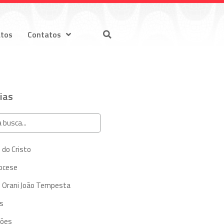
atos
Contatos
ias
 do Cristo
iocese
 Orani João Tempesta
s
ções