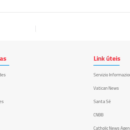
ias
Link úteis
des
Servizio Informazio
Vatican News
es
Santa Sé
CNBB
Catholic News Agen