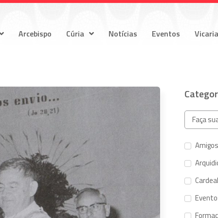
Arcebispo
Cúria
Notícias
Eventos
Vicari
Categor
Amigos
Arquid
Cardeal
Evento
Forma