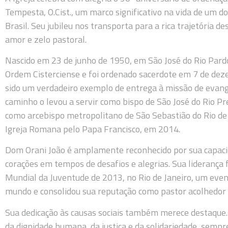
Tempesta, O.Cist., um marco significativo na vida de um do
Brasil. Seu jubileu nos transporta para a rica trajetória 
amor e zelo pastoral.
Nascido em 23 de junho de 1950, em São José do Rio Pard
Ordem Cisterciense e foi ordenado sacerdote em 7 de dez
sido um verdadeiro exemplo de entrega à missão de evange
caminho o levou a servir como bispo de São José do Rio Pr
como arcebispo metropolitano de São Sebastião do Rio de 
Igreja Romana pelo Papa Francisco, em 2014.
Dom Orani João é amplamente reconhecido por sua capacid
corações em tempos de desafios e alegrias. Sua liderança
Mundial da Juventude de 2013, no Rio de Janeiro, um even
mundo e consolidou sua reputação como pastor acolhedor e
Sua dedicação às causas sociais também merece destaque.
da dignidade humana, da justiça e da solidariedade, semp