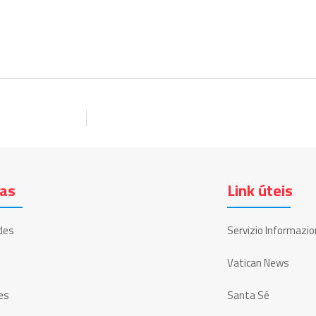
ias
Link úteis
des
Servizio Informazio
Vatican News
es
Santa Sé