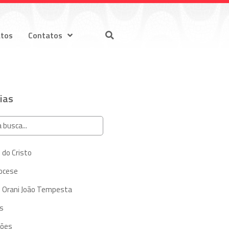
atos
Contatos
ias
 do Cristo
iocese
 Orani João Tempesta
s
ções