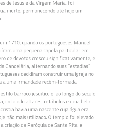
es de Jesus e da Virgem Maria, foi
 sua morte, permanecendo até hoje um
.
ro em 1710, quando os portugueses Manuel
uíram uma pequena capela particular em
o de devotos cresceu significativamente, e
da Candelária, alternando suas “estadias”
rtugueses decidiram construir uma igreja no
la a uma irmandade recém-formada.
tilo barroco jesuítico e, ao longo do século
a, incluindo altares, retábulos e uma bela
cristia havia uma nascente cuja água era
oje não mais utilizado. O templo foi elevado
a criação da Paróquia de Santa Rita, e