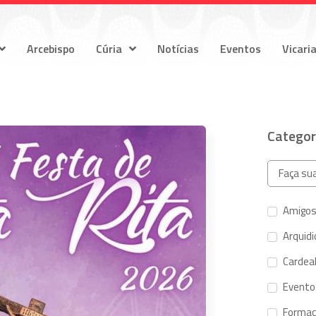
Arcebispo
Cúria
Notícias
Eventos
Vicari
Categor
Amigos
Arquid
Cardeal
Evento
Forma