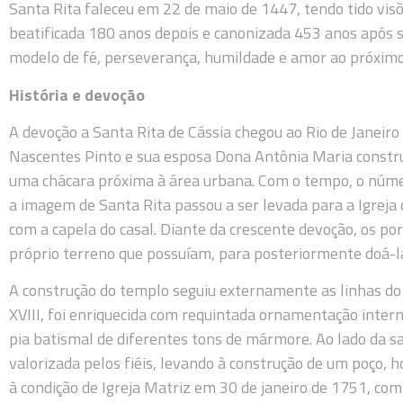
Santa Rita faleceu em 22 de maio de 1447, tendo tido visõ
beatificada 180 anos depois e canonizada 453 anos após
modelo de fé, perseverança, humildade e amor ao próximo
História e devoção
A devoção a Santa Rita de Cássia chegou ao Rio de Janei
Nascentes Pinto e sua esposa Dona Antônia Maria constr
uma chácara próxima à área urbana. Com o tempo, o númer
a imagem de Santa Rita passou a ser levada para a Igreja 
com a capela do casal. Diante da crescente devoção, os po
próprio terreno que possuíam, para posteriormente doá-
A construção do templo seguiu externamente as linhas do es
XVIII, foi enriquecida com requintada ornamentação intern
pia batismal de diferentes tons de mármore. Ao lado da sa
valorizada pelos fiéis, levando à construção de um poço, h
à condição de Igreja Matriz em 30 de janeiro de 1751, com 