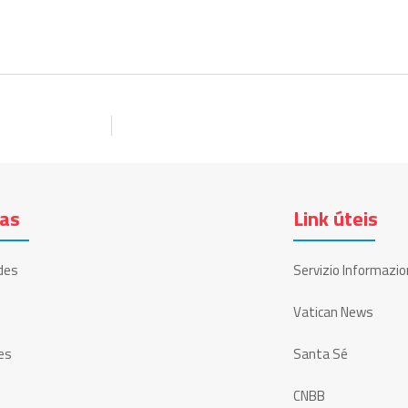
ias
Link úteis
des
Servizio Informazio
Vatican News
es
Santa Sé
CNBB