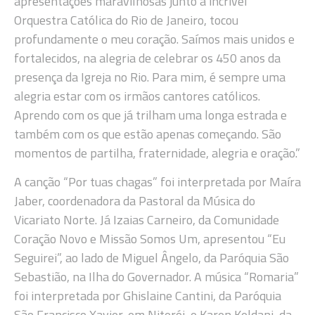
apresentações maravilhosas junto à incrível
Orquestra Católica do Rio de Janeiro, tocou
profundamente o meu coração. Saímos mais unidos e
fortalecidos, na alegria de celebrar os 450 anos da
presença da Igreja no Rio. Para mim, é sempre uma
alegria estar com os irmãos cantores católicos.
Aprendo com os que já trilham uma longa estrada e
também com os que estão apenas começando. São
momentos de partilha, fraternidade, alegria e oração.”
A canção “Por tuas chagas” foi interpretada por Maíra
Jaber, coordenadora da Pastoral da Música do
Vicariato Norte. Já Izaias Carneiro, da Comunidade
Coração Novo e Missão Somos Um, apresentou “Eu
Seguirei”, ao lado de Miguel Ângelo, da Paróquia São
Sebastião, na Ilha do Governador. A música “Romaria”
foi interpretada por Ghislaine Cantini, da Paróquia
São Francisco Xavier, em Niterói, e Karen Keldani, da