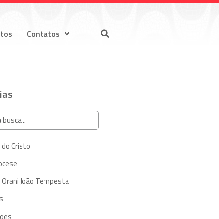
atos
Contatos
ias
 do Cristo
iocese
 Orani João Tempesta
s
ções