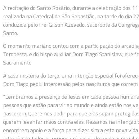
A recitação do Santo Rosário, durante a celebração dos 1
realizada na Catedral de São Sebastião, na tarde do dia 27 
conduzida pelo frei Gilson Azevedo, sacerdote da Congreg
Santo.
O momento mariano contou com a participação do arcebispo
Tempesta, e do bispo auxiliar Dom Tiago Stanislaw, que f
Sacramento.
A cada mistério do terço, uma intenção especial foi ofere
Dom Tiago pediu intercessão pelos nascituros que correm 
“Lembramos a presença de Jesus em cada pessoa humana 
pessoas que estão para vir ao mundo e ainda estão nos v
nascerem. Queremos pedir para que elas sejam protegidas
querem levantar mãos contra elas. Rezamos na intenção 
encontrem apoio e a força para dizer sim a esta nova vi
intenção de todos os grupos pró-vidas, de modo especial n