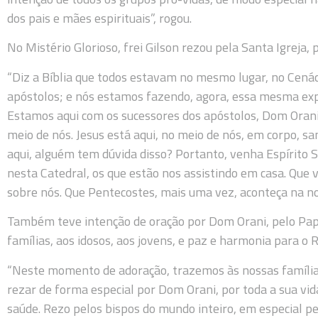
dos pais e mães espirituais”, rogou.
No Mistério Glorioso, frei Gilson rezou pela Santa Igreja, p
“Diz a Bíblia que todos estavam no mesmo lugar, no Cená
apóstolos; e nós estamos fazendo, agora, essa mesma exp
Estamos aqui com os sucessores dos apóstolos, Dom Orani,
meio de nós. Jesus está aqui, no meio de nós, em corpo, s
aqui, alguém tem dúvida disso? Portanto, venha Espírito 
nesta Catedral, os que estão nos assistindo em casa. Que
sobre nós. Que Pentecostes, mais uma vez, aconteça na nos
Também teve intenção de oração por Dom Orani, pelo Papa
famílias, aos idosos, aos jovens, e paz e harmonia para o 
“Neste momento de adoração, trazemos às nossas família
rezar de forma especial por Dom Orani, por toda a sua vida
saúde. Rezo pelos bispos do mundo inteiro, em especial p