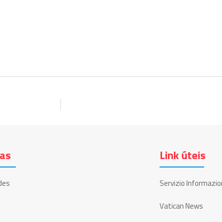
ias
Link úteis
des
Servizio Informazio
Vatican News