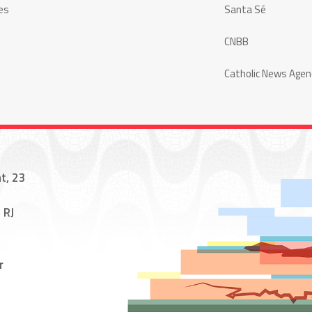
es
Santa Sé
CNBB
Catholic News Agen
t, 23
 RJ
r