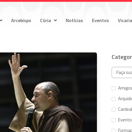
Arcebispo
Cúria
Notícias
Eventos
Vicari
Categor
Amigos
Arquid
Cardeal
Evento
Forma