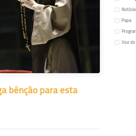
Notícia
Papa
Progra
Voz do
aga bênção para esta