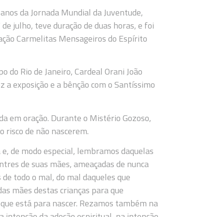
1 anos da Jornada Mundial da Juventude,
de julho, teve duração de duas horas, e foi
ação Carmelitas Mensageiros do Espírito
 do Rio de Janeiro, Cardeal Orani João
ez a exposição e a bênção com o Santíssimo
cida em oração. Durante o Mistério Gozoso,
o risco de não nascerem.
e, de modo especial, lembramos daquelas
entres de suas mães, ameaçadas de nunca
 de todo o mal, do mal daqueles que
das mães destas crianças para que
da que está para nascer. Rezamos também na
a intenção da adoção espiritual, na intenção