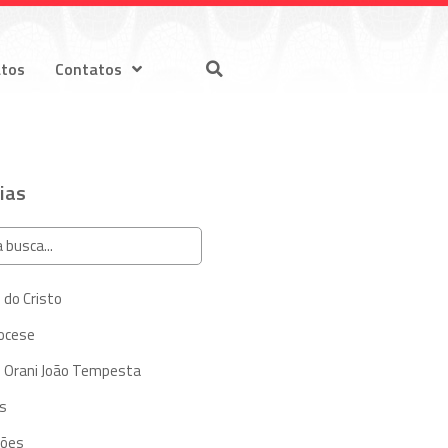
atos
Contatos
ias
 do Cristo
iocese
 Orani João Tempesta
s
ções