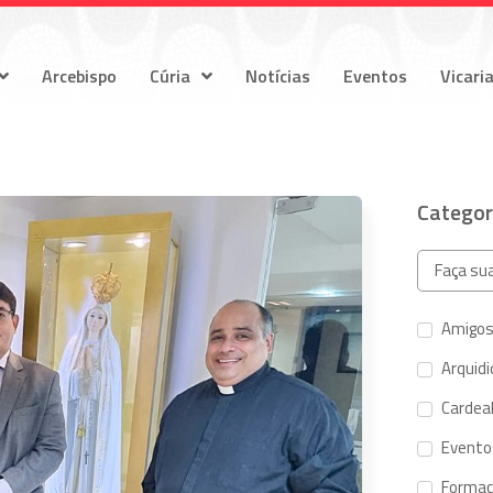
Arcebispo
Cúria
Notícias
Eventos
Vicari
Categor
Amigos
Arquid
Cardeal
Evento
Forma