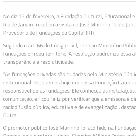
No dia 13 de fevereiro, a Fundação Cultural, Educacional 
Rio de Janeiro recebeu a visita de José Marinho Paulo Junio
Provedoria de Fundações da Capital (RJ).
Segundo o art. 66 do Código Civil, cabe ao Ministério Públ
fundações em seu território. A resolução padroniza essa
transparência e resolutividade.
“As fundações privadas são cuidadas pelo Ministério Públi
institucional. Recebemos hoje em nossa Fundação Catedral
responsável pelas fundações. Ele conheceu as instalações, 
comunicação, e ficou feliz por verificar que a emissora é 
radiodifusão pública, educativa e de evangelização”, destac
Dutra
O promotor público José Marinho foi acolhido na Fundação
Raposo, pela diretora jurídica, Claudine Milione Dutra, pelo