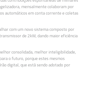
 das contribuições espontâneas de milhares
vangelizadora, mensalmente colaboram por
os automáticos em conta corrente e coletas
balhar com um novo sistema composto por
ransmissor de 2kW, dando maior eficiência
lhor consolidada, melhor inteligibilidade,
 para o futuro, porque estes mesmos
ão digital, que está sendo adotado por