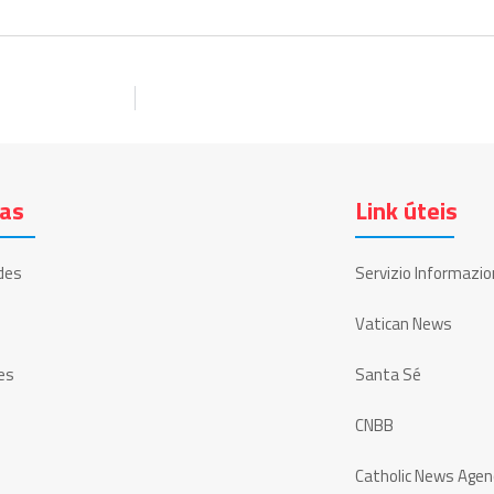
ias
Link úteis
des
Servizio Informazio
Vatican News
es
Santa Sé
CNBB
Catholic News Agen