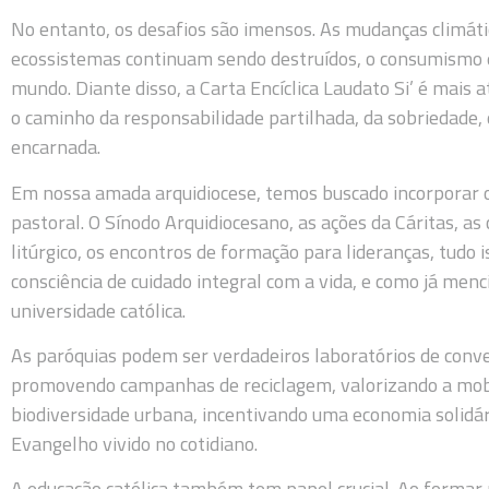
No entanto, os desafios são imensos. As mudanças climát
ecossistemas continuam sendo destruídos, o consumismo 
mundo. Diante disso, a Carta Encíclica Laudato Si’ é mais
o caminho da responsabilidade partilhada, da sobriedade, da
encarnada.
Em nossa amada arquidiocese, temos buscado incorporar o
pastoral. O Sínodo Arquidiocesano, as ações da Cáritas, 
litúrgico, os encontros de formação para lideranças, tud
consciência de cuidado integral com a vida, e como já men
universidade católica.
As paróquias podem ser verdadeiros laboratórios de conve
promovendo campanhas de reciclagem, valorizando a mobi
biodiversidade urbana, incentivando uma economia solidár
Evangelho vivido no cotidiano.
A educação católica também tem papel crucial. Ao formar 