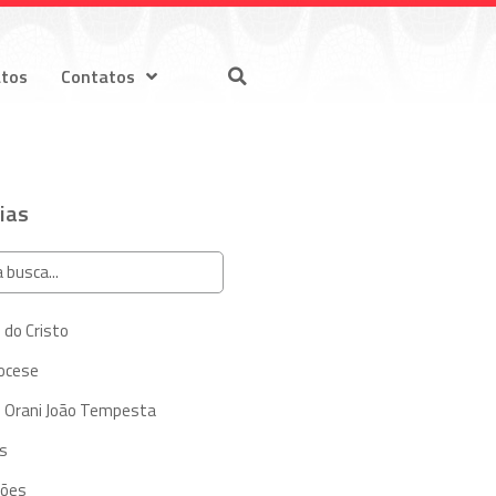
atos
Contatos
ias
 do Cristo
iocese
 Orani João Tempesta
s
ções