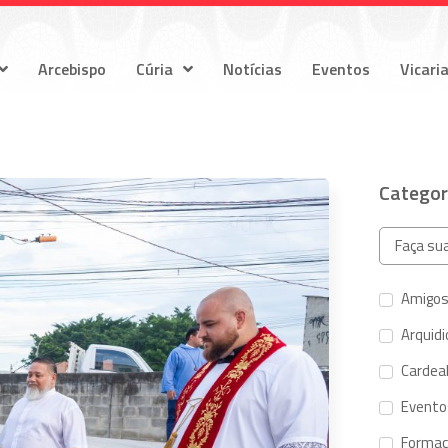
Arcebispo
Cúria
Notícias
Eventos
Vicari
Categor
Amigos
Arquid
Cardeal
Evento
Forma