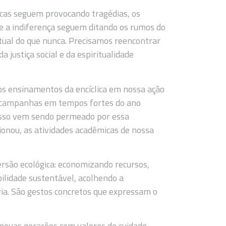
icas seguem provocando tragédias, os
e a indiferença seguem ditando os rumos do
 atual do que nunca. Precisamos reencontrar
 justiça social e da espiritualidade
s ensinamentos da encíclica em nossa ação
as campanhas em tempos fortes do ano
o isso vem sendo permeado por essa
cionou, as atividades acadêmicas de nossa
rsão ecológica: economizando recursos,
lidade sustentável, acolhendo a
ia. São gestos concretos que expressam o
novas gerações com valores de cuidado,