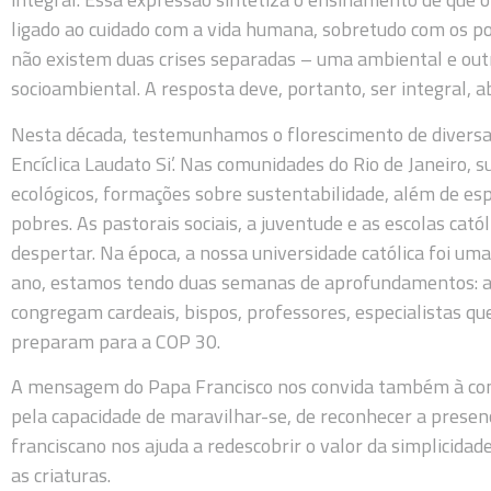
ligado ao cuidado com a vida humana, sobretudo com os po
não existem duas crises separadas – uma ambiental e outr
socioambiental. A resposta deve, portanto, ser integral, 
Nesta década, testemunhamos o florescimento de diversas
Encíclica Laudato Si’. Nas comunidades do Rio de Janeiro, 
ecológicos, formações sobre sustentabilidade, além de esp
pobres. As pastorais sociais, a juventude e as escolas cat
despertar. Na época, a nossa universidade católica foi um
ano, estamos tendo duas semanas de aprofundamentos: 
congregam cardeais, bispos, professores, especialistas que
preparam para a COP 30.
A mensagem do Papa Francisco nos convida também à cont
pela capacidade de maravilhar-se, de reconhecer a presenç
franciscano nos ajuda a redescobrir o valor da simplicida
as criaturas.