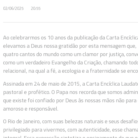
02/06/2025
20:55
Ao celebrarmos os 10 anos da publicação da Carta Encíclic
elevamos a Deus nossa gratidão por esta mensagem que, na
quatro cantos do mundo como um clamor por justiça, conver
como um verdadeiro Evangelho da Criação, chamando todos 
relacional, na qual a fé, a ecologia e a fraternidade se enc
Assinada em 24 de maio de 2015, a Carta Encíclica Laud
pastoral e profético. O Papa nos recorda que somos admini
que existe foi confiado por Deus às nossas mãos não para
amoroso e responsável.
O Rio de Janeiro, com suas belezas naturais e seus desafio
privilegiado para vivermos, com autenticidade, esse chama
integral. Essa expressão sintetiza o ensinamento de que 