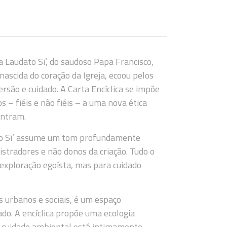
a Laudato Si’, do saudoso Papa Francisco,
scida do coração da Igreja, ecoou pelos
são e cuidado. A Carta Encíclica se impõe
– fiéis e não fiéis – a uma nova ética
ontram.
ato Si’ assume um tom profundamente
stradores e não donos da criação. Tudo o
 exploração egoísta, mas para cuidado
s urbanos e sociais, é um espaço
do. A encíclica propõe uma ecologia
o cuidado ambiental está intimamente