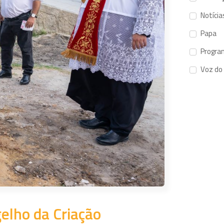
Notícia
Papa
Progra
Voz do
elho da Criação