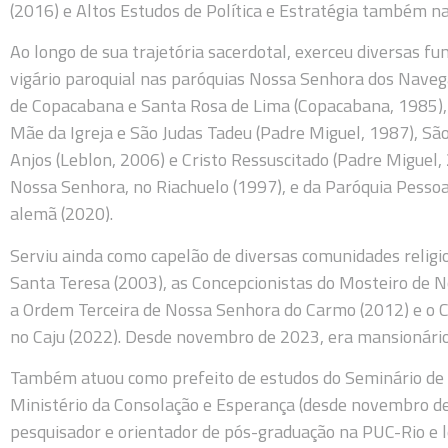
(2016) e Altos Estudos de Política e Estratégia também n
Ao longo de sua trajetória sacerdotal, exerceu diversas f
vigário paroquial nas paróquias Nossa Senhora dos Nave
de Copacabana e Santa Rosa de Lima (Copacabana, 1985),
Mãe da Igreja e São Judas Tadeu (Padre Miguel, 1987), Sã
Anjos (Leblon, 2006) e Cristo Ressuscitado (Padre Miguel,
Nossa Senhora, no Riachuelo (1997), e da Paróquia Pessoal 
alemã (2020).
Serviu ainda como capelão de diversas comunidades religi
Santa Teresa (2003), as Concepcionistas do Mosteiro de N
a Ordem Terceira de Nossa Senhora do Carmo (2012) e o C
no Caju (2022). Desde novembro de 2023, era mansionário
Também atuou como prefeito de estudos do Seminário de Sã
Ministério da Consolação e Esperança (desde novembro de
pesquisador e orientador de pós-graduação na PUC-Rio e le