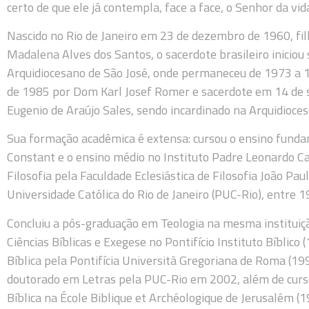
certo de que ele já contempla, face a face, o Senhor da vi
Nascido no Rio de Janeiro em 23 de dezembro de 1960, fi
Madalena Alves dos Santos, o sacerdote brasileiro iniciou
Arquidiocesano de São José, onde permaneceu de 1973 a 
de 1985 por Dom Karl Josef Romer e sacerdote em 14 de
Eugenio de Araújo Sales, sendo incardinado na Arquidioces
Sua formação acadêmica é extensa: cursou o ensino fund
Constant e o ensino médio no Instituto Padre Leonardo Ca
Filosofia pela Faculdade Eclesiástica de Filosofia João Pau
Universidade Católica do Rio de Janeiro (PUC-Rio), entre 
Concluiu a pós-graduação em Teologia na mesma institui
Ciências Bíblicas e Exegese no Pontifício Instituto Bíbli
Bíblica pela Pontifícia Università Gregoriana de Roma (1
doutorado em Letras pela PUC-Rio em 2002, além de cur
Bíblica na École Biblique et Archéologique de Jerusalém (