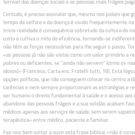
terrível das doenças sociais e as pessoas mais frágeis pag
Contudo, é preciso assinalar que, mesmo nos países que g
tempo da velhice e da doença é vivido frequentemente na 
triste realidade é consequência sobretudo da cultura do in
custo e cultiva o mito da eficiência, tornando-se indifere
não têm as forças necessárias para lhe seguir o passo. Tor
«as pessoas já não são vistas como um valor primário a re
pobres ou deficientes, se “ainda não servem” (como os nas
idosos)» (Francisco, Carta enc. Fratelli tutti, 18). Esta l
opções políticas, que não conseguem colocar no centro a
carências e nem sempre proporcionam as estratégias e rec
ser humano o direito fundamental à saúde e o acesso aos
abandono das pessoas frágeis e a sua solidão acabam favo
médicos apenas aos serviços de saúde, sem serem sapie
terapêutica» entre médico, paciente e familiar.
Faz-nos bem voltar a ouvir esta frase bíblica: «não é con