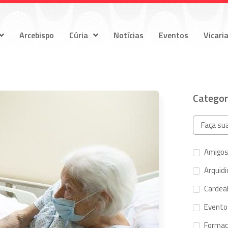
Arcebispo
Cúria
Notícias
Eventos
Vicari
Categor
Amigos
Arquid
Cardeal
Evento
Forma