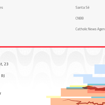
es
Santa Sé
CNBB
Catholic News Agen
t, 23
 RJ
r