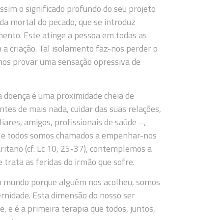
ssim o significado profundo do seu projeto
 mortal do pecado, que se introduz
mento. Este atinge a pessoa em todas as
a criação. Tal isolamento faz-nos perder o
z-nos provar uma sensação opressiva de
a doença é uma proximidade cheia de
antes de mais nada, cuidar das suas relações,
iares, amigos, profissionais de saúde –,
el; e todos somos chamados a empenhar-nos
itano (cf. Lc 10, 25-37), contemplemos a
 trata as feridas do irmão que sofre.
ao mundo porque alguém nos acolheu, somos
rnidade. Esta dimensão do nosso ser
 e é a primeira terapia que todos, juntos,