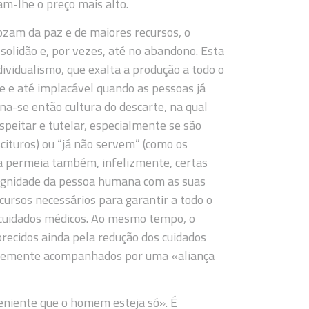
am-lhe o preço mais alto.
ozam da paz e de maiores recursos, o
solidão e, por vezes, até no abandono. Esta
dividualismo, que exalta a produção a todo o
nte e até implacável quando as pessoas já
na-se então cultura do descarte, na qual
speitar e tutelar, especialmente se são
cituros) ou “já não servem” (como os
ógica permeia também, infelizmente, certas
 dignidade da pessoa humana com as suas
ursos necessários para garantir a todo o
 cuidados médicos. Ao mesmo tempo, o
recidos ainda pela redução dos cuidados
ntemente acompanhados por uma «aliança
veniente que o homem esteja só». É