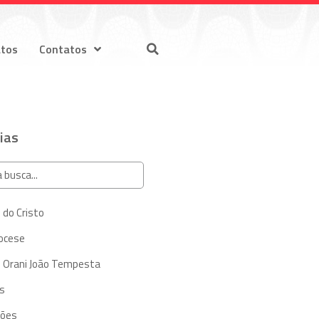
atos
Contatos
ias
 do Cristo
iocese
 Orani João Tempesta
s
ções