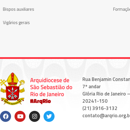
Bispos auxiliares
Formaçõ
Vigários gerais
Rua Benjamin Constan
7º andar
Glória Rio de Janeiro –
20241-150
(21) 3916-3132
contato@arqrio.org.b