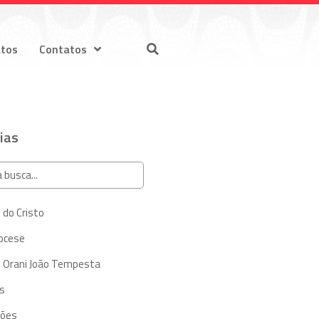
atos
Contatos
ias
 do Cristo
iocese
 Orani João Tempesta
s
ções