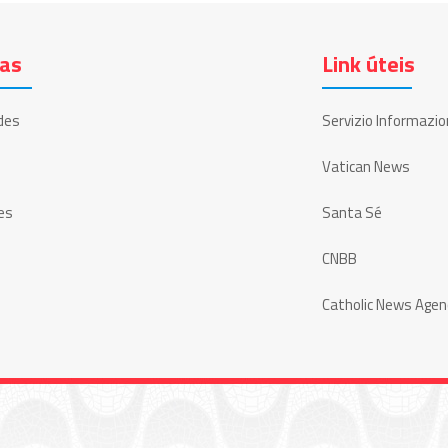
ias
Link úteis
des
Servizio Informazio
Vatican News
es
Santa Sé
CNBB
Catholic News Agen