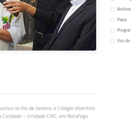
Notícia
Papa
Progra
Voz do
iva no Rio de Janeiro, o Colégio Vicentino
a Caridade – Unidade CVIC, em Botafogo.