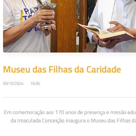
Museu das Filhas da Caridade
09/10/2024
16:06
Em comemoração aos 170 anos de presença e missão educat
da Imaculada Conceição inaugura o Museu das Filhas d