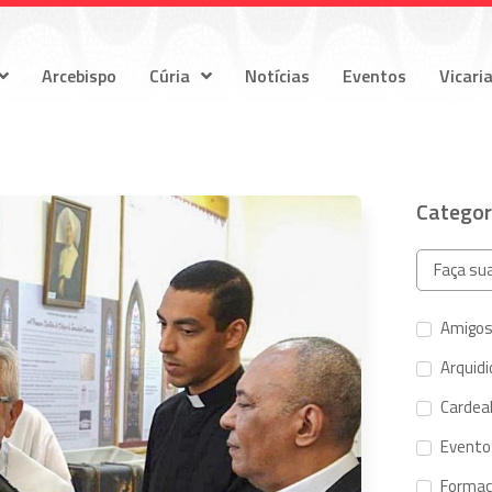
Arcebispo
Cúria
Notícias
Eventos
Vicari
Categor
Amigos
Arquid
Cardeal
Evento
Forma