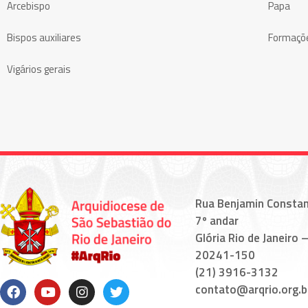
Arcebispo
Papa
Bispos auxiliares
Formaçõ
Vigários gerais
Rua Benjamin Constan
7º andar
Glória Rio de Janeiro –
20241-150
(21) 3916-3132
contato@arqrio.org.b