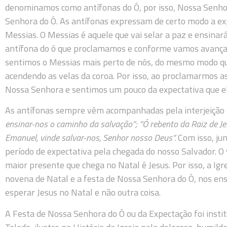
denominamos como antífonas do Ó, por isso, Nossa Senho
Senhora do Ó. As antífonas expressam de certo modo a exp
Messias. O Messias é aquele que vai selar a paz e ensinar
antífona do ó que proclamamos e conforme vamos avançan
sentimos o Messias mais perto de nós, do mesmo modo q
acendendo as velas da coroa. Por isso, ao proclamarmos 
Nossa Senhora e sentimos um pouco da expectativa que el
As antífonas sempre vêm acompanhadas pela interjeição 
ensinar-nos o caminho da salvação”; “Ó rebento da Raiz de Jes
Emanuel, vinde salvar-nos, Senhor nosso Deus”.
Com isso, ju
período de expectativa pela chegada do nosso Salvador. O 
maior presente que chega no Natal é Jesus. Por isso, a Ig
novena de Natal e a festa de Nossa Senhora do Ó, nos en
esperar Jesus no Natal e não outra coisa.
A Festa de Nossa Senhora do Ó ou da Expectação foi institu