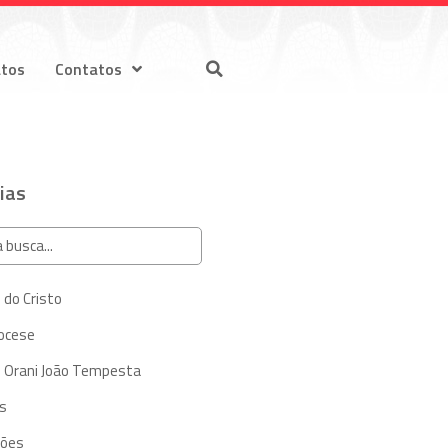
atos
Contatos
ias
 do Cristo
iocese
 Orani João Tempesta
s
ções