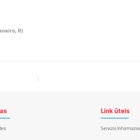
neiro, RJ
ias
Link úteis
des
Servizio Informazio