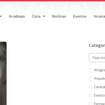
Arcebispo
Cúria
Notícias
Eventos
Vicari
Categor
Amigos
Arquid
Cardeal
Evento
Forma