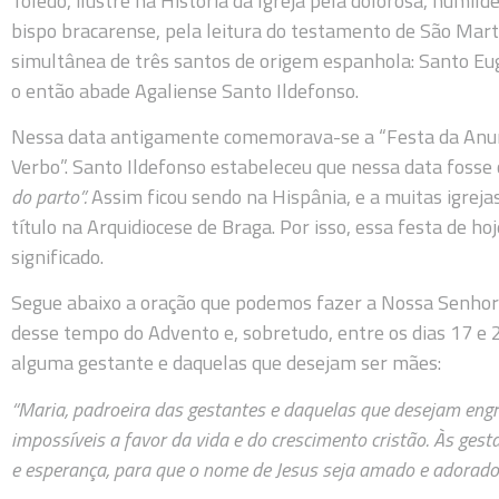
Toledo, ilustre na História da Igreja pela dolorosa, humild
bispo bracarense, pela leitura do testamento de São Mar
simultânea de três santos de origem espanhola: Santo Eug
o então abade Agaliense Santo Ildefonso.
Nessa data antigamente comemorava-se a “Festa da Anun
Verbo”. Santo Ildefonso estabeleceu que nessa data fosse 
do parto”.
Assim ficou sendo na Hispânia, e a muitas igreja
título na Arquidiocese de Braga. Por isso, essa festa de h
significado.
Segue abaixo a oração que podemos fazer a Nossa Senhora
desse tempo do Advento e, sobretudo, entre os dias 17 e 
alguma gestante e daquelas que desejam ser mães:
“Maria, padroeira das gestantes e daquelas que desejam engr
impossíveis a favor da vida e do crescimento cristão. Às gesta
e esperança, para que o nome de Jesus seja amado e adorad