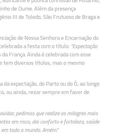
e, edificante e pública confissão de Potâmio,
tinho de Dume. Além da presença
ênio III de Toledo, São Frutuoso de Braga e
ciação de Nossa Senhora e Encarnação do
celebrada a festa com o título:
“Expectação
s da França. Ainda é celebrada com esse
oje tem diversos títulos, mas o mesmo
 da expectação, do Parto ou do Ó, ao longo
24, ou ainda, rezar sempre em favor de
avidar, pedimos que realize os milagres mais
ntes em risco, dai conforto e fortaleza, saúde
o em todo o mundo. Amém.”