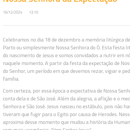
16/12/2024
13:10
Celebramos no dia 18 de dezembro a memória litúrgica de
Parto ou simplesmente Nossa Senhora do Ó. Esta festa lit
do nascimento de Jesus e somos convidados a nutrir em n
naquele momento. A partir da festa da expectação de Noss
do Senhor, um período em que devemos rezar, vigiar e pedi
família.
Com certeza, por essa época a expectativa de Nossa Senho
conta dela e de São José. Além da alegria, a aflição e o m
Senhora e São José. Jesus nasceu no estábulo, pois não hav
tiveram que fugir para o Egito por causa de Herodes. Nesse
aproxima desse momento que mudou a história da Humani
com mais veemência:
“Vem Senhor Jesus”.