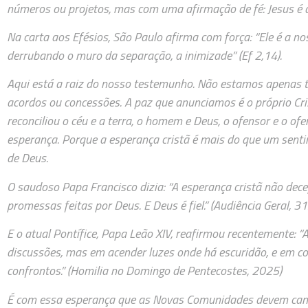
números ou projetos, mas com uma afirmação de fé: Jesus é 
Na carta aos Efésios, São Paulo afirma com força: “Ele é a no
derrubando o muro da separação, a inimizade” (Ef 2,14).
Aqui está a raiz do nosso testemunho. Não estamos apenas 
acordos ou concessões. A paz que anunciamos é o próprio Cris
reconciliou o céu e a terra, o homem e Deus, o ofensor e o o
esperança. Porque a esperança cristã é mais do que um senti
de Deus.
O saudoso Papa Francisco dizia: “A esperança cristã não dec
promessas feitas por Deus. E Deus é fiel.” (Audiência Geral,
E o atual Pontífice, Papa Leão XIV, reafirmou recentemente: “
discussões, mas em acender luzes onde há escuridão, e em 
confrontos.” (Homilia no Domingo de Pentecostes, 2025)
É com essa esperança que as Novas Comunidades devem cam