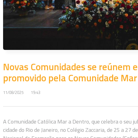
Novas Comunidades se reúnem e
promovido pela Comunidade Mar
11/08/2025
19:43
A Comunidade Católica Mar a Dentro, que celebra o seu j
cidade do Rio de Janeiro, no Colégio Zaccaria, de 25 a 27 d