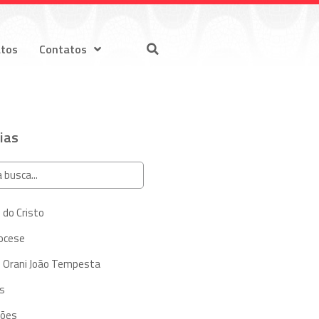
atos
Contatos
ias
 do Cristo
iocese
 Orani João Tempesta
s
ções