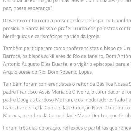
Nacional de Formação para as Novas Comunidades (Enfoco)
paz, nossa esperança”.
O evento contou com a presença do arcebispo metropolita
presidiu a Santa Missa e proferiu uma das palestras cen
hierárquicos e carismáticos na vida da Igreja.
Também participaram como conferencistas o bispo de Uru
Barroca, os bispos auxiliares do Rio de Janeiro, Dom Antô
Antonio Augusto Dias Duarte, e o vigário episcopal para
Arquidiocese do Rio, Dom Roberto Lopes.
Também foram conferencistas o reitor da Basílica Nossa
padre Francisco Assis Maria de Oliveira, o cofundador e 
padre Douglas Cardoso Metran, e os moderadores Italo Fa
Izaias Carneiro, da Comunidade Coração Novo. O encontro
Moraes, membro da Comunidade Mar a Dentro, que també
Foram três dias de oração, reflexões e partilhas que reno