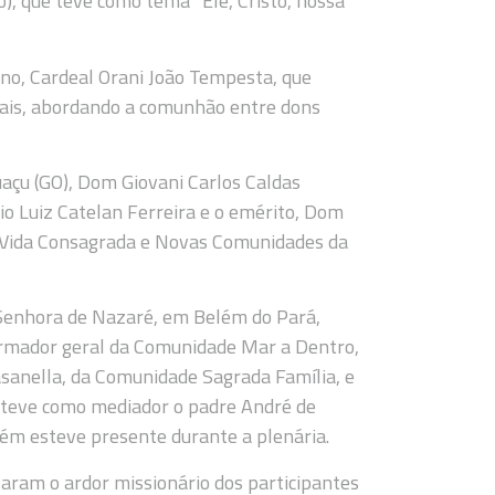
, que teve como tema “Ele, Cristo, nossa
no, Cardeal Orani João Tempesta, que
trais, abordando a comunhão entre dons
açu (GO), Dom Giovani Carlos Caldas
nio Luiz Catelan Ferreira e o emérito, Dom
 a Vida Consagrada e Novas Comunidades da
 Senhora de Nazaré, em Belém do Pará,
formador geral da Comunidade Mar a Dentro,
sanella, da Comunidade Sagrada Família, e
 teve como mediador o padre André de
m esteve presente durante a plenária.
varam o ardor missionário dos participantes