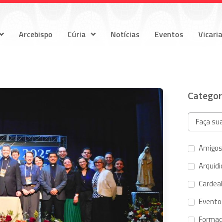
Arcebispo
Cúria
Notícias
Eventos
Vicari
Categor
Amigos
Arquid
Cardeal
Evento
Forma