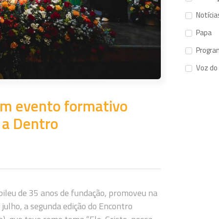
Notícia
Papa
Progra
Voz do
m evento formativo
 a Dentro
ubileu de 35 anos de fundação, promoveu na
e julho, a segunda edição do Encontro