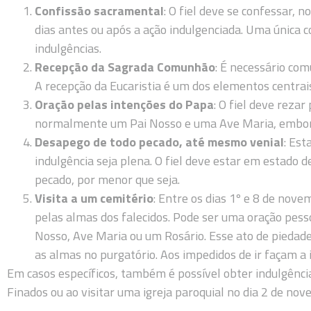
Confissão sacramental
: O fiel deve se confessar,
dias antes ou após a ação indulgenciada. Uma única c
indulgências.
Recepção da Sagrada Comunhão
: É necessário com
A recepção da Eucaristia é um dos elementos centrais
Oração pelas intenções do Papa
: O fiel deve reza
normalmente um Pai Nosso e uma Ave Maria, embora 
Desapego de todo pecado, até mesmo venial
: Est
indulgência seja plena. O fiel deve estar em estado 
pecado, por menor que seja.
Visita a um cemitério
: Entre os dias 1º e 8 de novem
pelas almas dos falecidos. Pode ser uma oração pesso
Nosso, Ave Maria ou um Rosário. Esse ato de piedade
as almas no purgatório. Aos impedidos de ir façam a 
Em casos específicos, também é possível obter indulgênci
Finados ou ao visitar uma igreja paroquial no dia 2 de nov