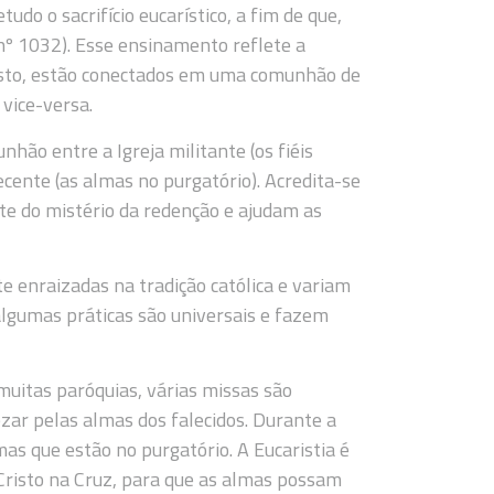
do o sacrifício eucarístico, a fim de que,
 nº 1032). Esse ensinamento reflete a
risto, estão conectados em uma comunhão de
 vice-versa.
hão entre a Igreja militante (os fiéis
decente (as almas no purgatório). Acredita-se
nte do mistério da redenção e ajudam as
e enraizadas na tradição católica e variam
algumas práticas são universais e fazem
muitas paróquias, várias missas são
ezar pelas almas dos falecidos. Durante a
mas que estão no purgatório. A Eucaristia é
e Cristo na Cruz, para que as almas possam