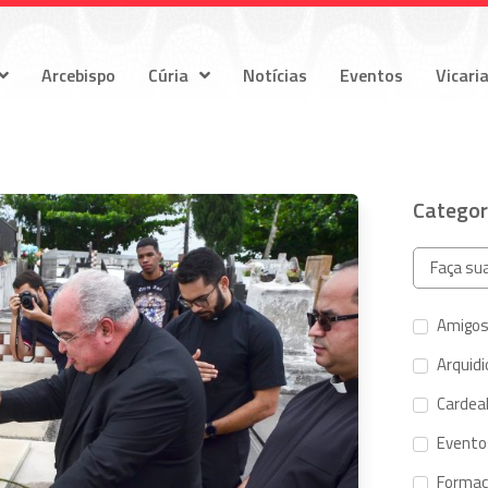
Arcebispo
Cúria
Notícias
Eventos
Vicari
Categor
Amigos
Arquid
Cardeal
Evento
Forma