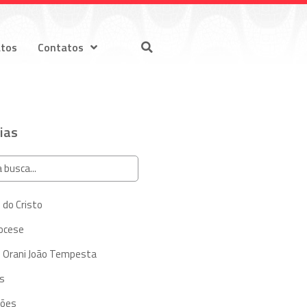
atos
Contatos
ias
 do Cristo
iocese
 Orani João Tempesta
s
ções