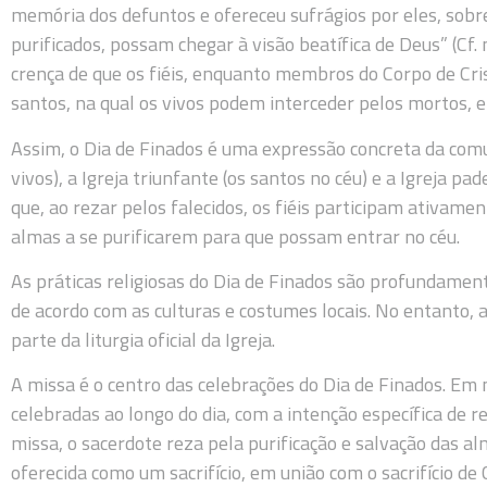
memória dos defuntos e ofereceu sufrágios por eles, sobretu
purificados, possam chegar à visão beatífica de Deus” (Cf.
crença de que os fiéis, enquanto membros do Corpo de C
santos, na qual os vivos podem interceder pelos mortos, e
Assim, o Dia de Finados é uma expressão concreta da comun
vivos), a Igreja triunfante (os santos no céu) e a Igreja pa
que, ao rezar pelos falecidos, os fiéis participam ativame
almas a se purificarem para que possam entrar no céu.
As práticas religiosas do Dia de Finados são profundament
de acordo com as culturas e costumes locais. No entanto, 
parte da liturgia oficial da Igreja.
A missa é o centro das celebrações do Dia de Finados. Em 
celebradas ao longo do dia, com a intenção específica de r
missa, o sacerdote reza pela purificação e salvação das al
oferecida como um sacrifício, em união com o sacrifício d