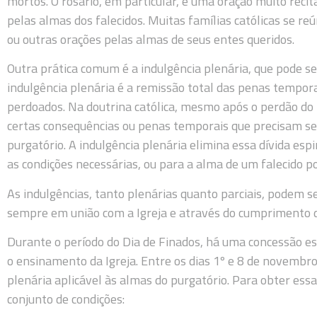
mortos. O rosário, em particular, é uma oração muito recit
pelas almas dos falecidos. Muitas famílias católicas se re
ou outras orações pelas almas de seus entes queridos.
Outra prática comum é a indulgência plenária, que pode se
indulgência plenária é a remissão total das penas tempora
perdoados. Na doutrina católica, mesmo após o perdão d
certas consequências ou penas temporais que precisam ser 
purgatório. A indulgência plenária elimina essa dívida espi
as condições necessárias, ou para a alma de um falecido po
As indulgências, tanto plenárias quanto parciais, podem se
sempre em união com a Igreja e através do cumprimento d
Durante o período do Dia de Finados, há uma concessão es
o ensinamento da Igreja. Entre os dias 1º e 8 de novembro
plenária aplicável às almas do purgatório. Para obter essa
conjunto de condições: