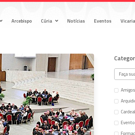
Arcebispo
Cúria
Notícias
Eventos
Vicari
Categor
Amigos
Arquid
Cardeal
Evento
Forma