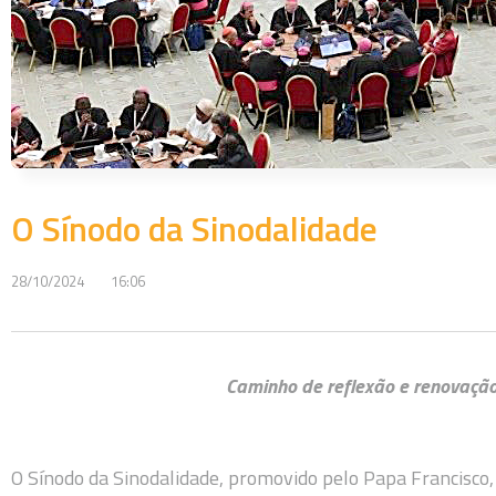
O Sínodo da Sinodalidade
28/10/2024
16:06
Caminho de reflexão e renovação 
O Sínodo da Sinodalidade, promovido pelo Papa Francisco,