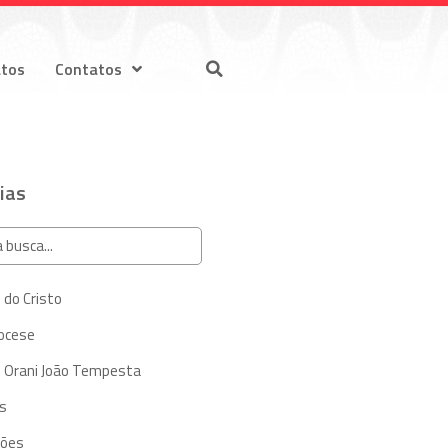
atos
Contatos
ias
 do Cristo
iocese
 Orani João Tempesta
s
ções