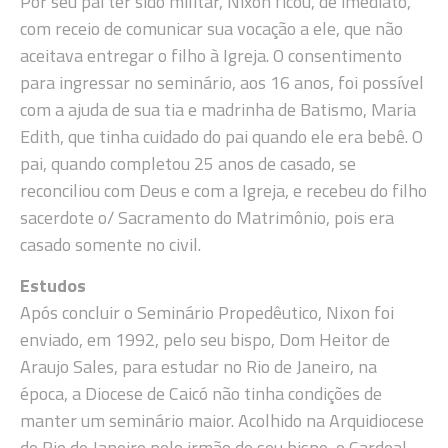
Por seu pai ter sido militar, Nixon ficou, de imediato,
com receio de comunicar sua vocação a ele, que não
aceitava entregar o filho à Igreja. O consentimento
para ingressar no seminário, aos 16 anos, foi possível
com a ajuda de sua tia e madrinha de Batismo, Maria
Edith, que tinha cuidado do pai quando ele era bebê. O
pai, quando completou 25 anos de casado, se
reconciliou com Deus e com a Igreja, e recebeu do filho
sacerdote o/ Sacramento do Matrimônio, pois era
casado somente no civil.
Estudos
Após concluir o Seminário Propedêutico, Nixon foi
enviado, em 1992, pelo seu bispo, Dom Heitor de
Araujo Sales, para estudar no Rio de Janeiro, na
época, a Diocese de Caicó não tinha condições de
manter um seminário maior. Acolhido na Arquidiocese
do Rio de Janeiro pelo irmão de seu bispo, o Cardeal