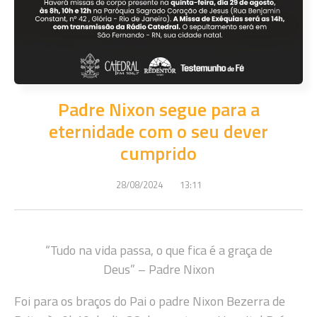
Padre Nixon segue para a
eternidade com o seu dever
cumprido
28/08/2024
13:11
“Tudo na vida passa, o que fica é a graça de
Deus” – Padre Nixon
Foi para os braços do Pai o padre Nixon Bezerra de