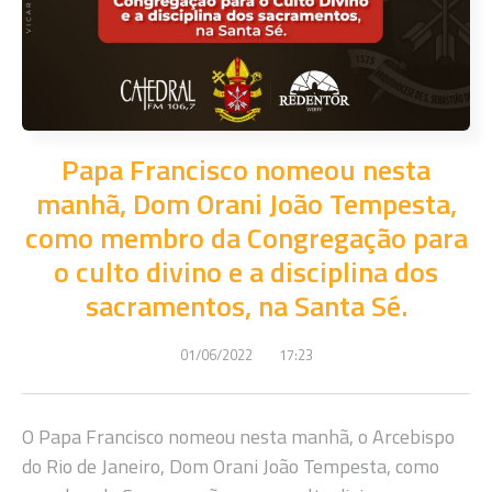
Papa Francisco nomeou nesta
manhã, Dom Orani João Tempesta,
como membro da Congregação para
o culto divino e a disciplina dos
sacramentos, na Santa Sé.
01/06/2022
17:23
O Papa Francisco nomeou nesta manhã, o Arcebispo
do Rio de Janeiro, Dom Orani João Tempesta, como