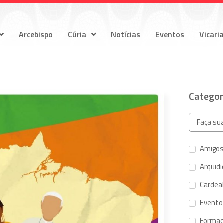
Arcebispo
Cúria
Notícias
Eventos
Vicari
Categor
Amigos
Arquid
Cardeal
Evento
Forma