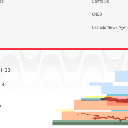
es
Santa Sé
CNBB
Catholic News Agen
t, 23
 RJ
r