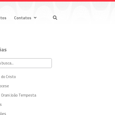
atos
Contatos
ias
 do Cristo
iocese
 Orani João Tempesta
s
ções