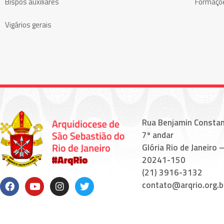
Bispos auxiliares
Formaçõ
Vigários gerais
Rua Benjamin Constan
7º andar
Glória Rio de Janeiro –
20241-150
(21) 3916-3132
contato@arqrio.org.b