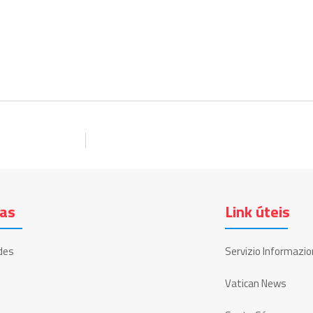
ias
Link úteis
des
Servizio Informazio
Vatican News