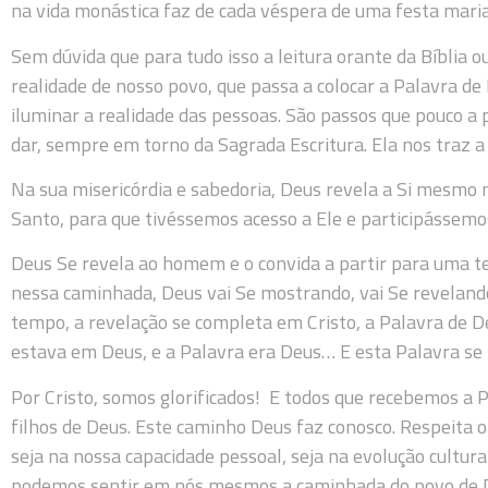
na vida monástica faz de cada véspera de uma festa maria
Sem dúvida que para tudo isso a leitura orante da Bíblia o
realidade de nosso povo, que passa a colocar a Palavra de 
iluminar a realidade das pessoas. São passos que pouco 
dar, sempre em torno da Sagrada Escritura. Ela nos traz a
Na sua misericórdia e sabedoria, Deus revela a Si mesmo n
Santo, para que tivéssemos acesso a Ele e participássemos
Deus Se revela ao homem e o convida a partir para uma te
nessa caminhada, Deus vai Se mostrando, vai Se reveland
tempo, a revelação se completa em Cristo, a Palavra de De
estava em Deus, e a Palavra era Deus… E esta Palavra se fe
Por Cristo, somos glorificados! E todos que recebemos a 
filhos de Deus. Este caminho Deus faz conosco. Respeita o 
seja na nossa capacidade pessoal, seja na evolução cultu
podemos sentir em nós mesmos a caminhada do povo de 