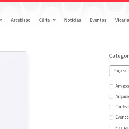
Arcebispo
Cúria
Notícias
Eventos
Vicari
Categor
Amigos
Arquid
Cardeal
Evento
Forma