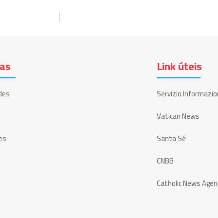
ias
Link úteis
des
Servizio Informazio
Vatican News
es
Santa Sé
CNBB
Catholic News Agen