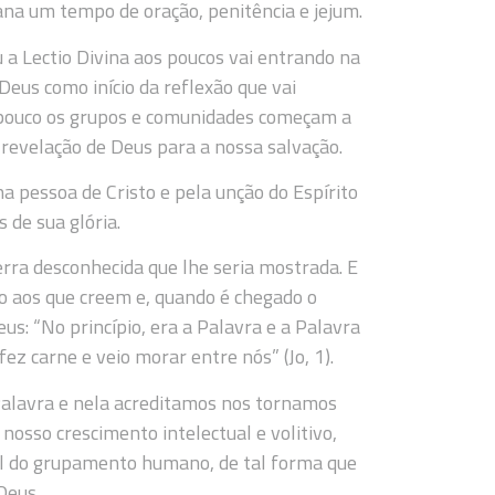
na um tempo de oração, penitência e jejum.
u a Lectio Divina aos poucos vai entrando na
Deus como início da reflexão que vai
a pouco os grupos e comunidades começam a
 revelação de Deus para a nossa salvação.
a pessoa de Cristo e pela unção do Espírito
 de sua glória.
rra desconhecida que lhe seria mostrada. E
o aos que creem e, quando é chegado o
us: “No princípio, era a Palavra e a Palavra
z carne e veio morar entre nós” (Jo, 1).
Palavra e nela acreditamos nos tornamos
nosso crescimento intelectual e volitivo,
ral do grupamento humano, de tal forma que
Deus.