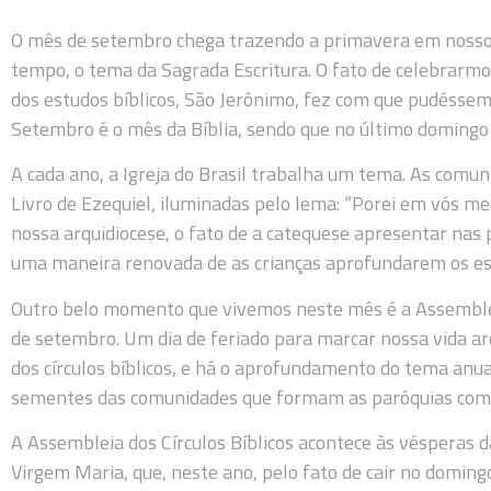
O mês de setembro chega trazendo a primavera em nosso 
tempo, o tema da Sagrada Escritura. O fato de celebrarmos
dos estudos bíblicos, São Jerônimo, fez com que pudésse
Setembro é o mês da Bíblia, sendo que no último domingo
A cada ano, a Igreja do Brasil trabalha um tema. As comun
Livro de Ezequiel, iluminadas pelo lema: “Porei em vós meu 
nossa arquidiocese, o fato de a catequese apresentar nas pa
uma maneira renovada de as crianças aprofundarem os est
Outro belo momento que vivemos neste mês é a Assembleia 
de setembro. Um dia de feriado para marcar nossa vida ar
dos círculos bíblicos, e há o aprofundamento do tema anual 
sementes das comunidades que formam as paróquias com
A Assembleia dos Círculos Bíblicos acontece às vésperas
Virgem Maria, que, neste ano, pelo fato de cair no doming