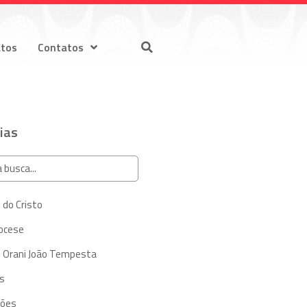
atos
Contatos
ias
 do Cristo
iocese
 Orani João Tempesta
s
ções