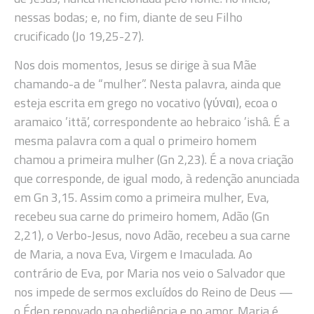
nessas bodas; e, no fim, diante de seu Filho
crucificado (Jo 19,25-27).
Nos dois momentos, Jesus se dirige à sua Mãe
chamando-a de “mulher”. Nesta palavra, ainda que
esteja escrita em grego no vocativo (γύναι), ecoa o
aramaico ’ittā’, correspondente ao hebraico ’ishâ. É a
mesma palavra com a qual o primeiro homem
chamou a primeira mulher (Gn 2,23). É a nova criação
que corresponde, de igual modo, à redenção anunciada
em Gn 3,15. Assim como a primeira mulher, Eva,
recebeu sua carne do primeiro homem, Adão (Gn
2,21), o Verbo-Jesus, novo Adão, recebeu a sua carne
de Maria, a nova Eva, Virgem e Imaculada. Ao
contrário de Eva, por Maria nos veio o Salvador que
nos impede de sermos excluídos do Reino de Deus —
o Éden renovado na obediência e no amor. Maria é