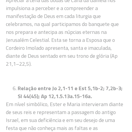
Apreciar a cena das bodas de Caná da Galileia nos
impulsiona a perceber e a compreender a
manifestação de Deus em cada liturgia que
celebramos, na qual participamos do banquete que
nos prepara e antecipa as núpcias eternas na
Jerusalém Celestial. Esta se torna a Esposa que o
Cordeiro Imolado apresenta, santa e imaculada,
diante de Deus sentado em seu trono de glória (Ap
21,1–22,5).
Relação entre Jo 2,1-11 e Est 5,1b-2; 7,2b-3;
Sl 44(45); Ap 12,1.5.13a.15-16a.
Em nível simbólico, Ester e Maria intervieram diante
de seus reis e representam a passagem do antigo
Israel, em sua deficiência e em seu desejo de uma
festa que não conheça mais as faltas e as