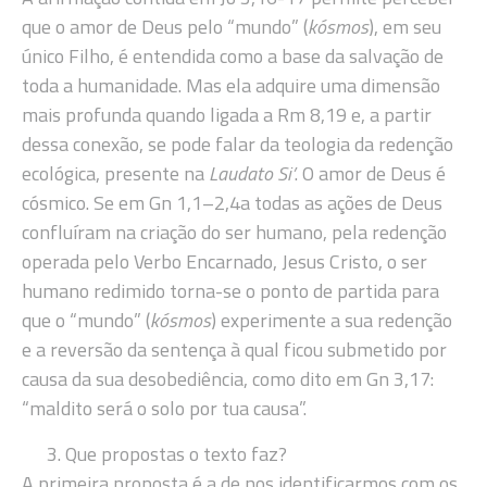
que o amor de Deus pelo “mundo” (
kósmos
), em seu
único Filho, é entendida como a base da salvação de
toda a humanidade. Mas ela adquire uma dimensão
mais profunda quando ligada a Rm 8,19 e, a partir
dessa conexão, se pode falar da teologia da redenção
ecológica, presente na
Laudato Si’
. O amor de Deus é
cósmico. Se em Gn 1,1–2,4a todas as ações de Deus
confluíram na criação do ser humano, pela redenção
operada pelo Verbo Encarnado, Jesus Cristo, o ser
humano redimido torna-se o ponto de partida para
que o “mundo” (
kósmos
) experimente a sua redenção
e a reversão da sentença à qual ficou submetido por
causa da sua desobediência, como dito em Gn 3,17:
“maldito será o solo por tua causa”.
Que propostas o texto faz?
A primeira proposta é a de nos identificarmos com os