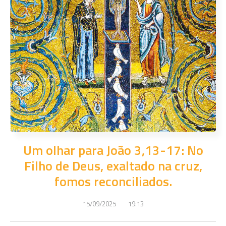
Um olhar para João 3,13-17: No
Filho de Deus, exaltado na cruz,
fomos reconciliados.
15/09/2025
19:13