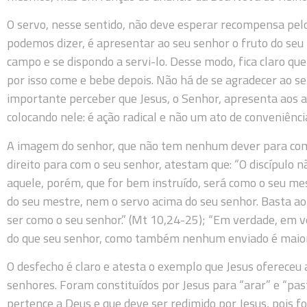
O servo, nesse sentido, não deve esperar recompensa pelo
podemos dizer, é apresentar ao seu senhor o fruto do seu
campo e se dispondo a servi-lo. Desse modo, fica claro que
por isso come e bebe depois. Não há de se agradecer ao se
importante perceber que Jesus, o Senhor, apresenta aos a
colocando nele: é ação radical e não um ato de conveniênci
A imagem do senhor, que não tem nenhum dever para com 
direito para com o seu senhor, atestam que: “O discípulo 
aquele, porém, que for bem instruído, será como o seu mest
do seu mestre, nem o servo acima do seu senhor. Basta ao 
ser como o seu senhor.” (Mt 10,24-25); “Em verdade, em 
do que seu senhor, como também nenhum enviado é maior do
O desfecho é claro e atesta o exemplo que Jesus ofereceu 
senhores. Foram constituídos por Jesus para “arar” e “pas
pertence a Deus e que deve ser redimido por Jesus, pois f