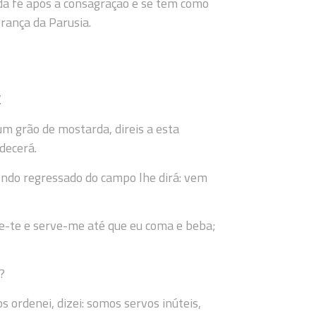
 da fé após a consagração e se tem como
rança da Parusia.
.
um grão de mostarda, direis a esta
decerá.
ndo regressado do campo lhe dirá: vem
ge-te e serve-me até que eu coma e beba;
?
 ordenei, dizei: somos servos inúteis,