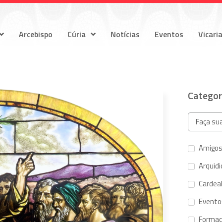
Arcebispo
Cúria
Notícias
Eventos
Vicari
Categor
Amigos
Arquid
Cardeal
Evento
Forma