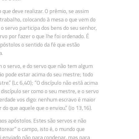
 que deve realizar. O prêmio, se assim
 trabalho, colocando à mesa o que vem do
 o servo participa dos bens do seu senhor,
rvo por fazer o que lhe foi ordenado. É
póstolos o sentido da fé que estão
a.
o servo, e do servo que não tem algum
não pode estar acima do seu mestre; todo
re.” (Lc 6,40); “O discípulo não está acima
discípulo ser como o seu mestre, e o servo
verdade vos digo: nenhum escravo é maior
 que aquele que o enviou.” (Jo 13,16).
aos apóstolos. Estes são servos e não
torear” o campo, isto é, o mundo que
oi enviado não para condenar, mas para