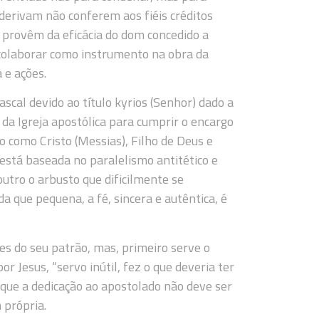
 derivam não conferem aos fiéis créditos
e provêm da eficácia do dom concedido a
 colaborar como instrumento na obra da
 e ações.
ascal devido ao título kyrios (Senhor) dado a
s da Igreja apostólica para cumprir o encargo
o como Cristo (Messias), Filho de Deus e
 está baseada no paralelismo antitético e
outro o arbusto que dificilmente se
a que pequena, a fé, sincera e autêntica, é
tes do seu patrão, mas, primeiro serve o
r Jesus, “servo inútil, fez o que deveria ter
é que a dedicação ao apostolado não deve ser
 própria.