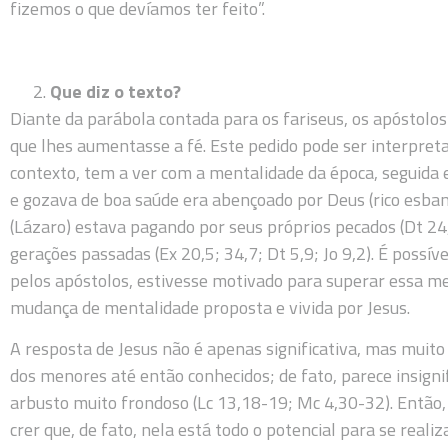
fizemos o que devíamos ter feito”.
Que diz o texto?
Diante da parábola contada para os fariseus, os apóstolos
que lhes aumentasse a fé. Este pedido pode ser interpret
contexto, tem a ver com a mentalidade da época, seguida 
e gozava de boa saúde era abençoado por Deus (rico esban
(Lázaro) estava pagando por seus próprios pecados (Dt 24
gerações passadas (Ex 20,5; 34,7; Dt 5,9; Jo 9,2). É possív
pelos apóstolos, estivesse motivado para superar essa men
mudança de mentalidade proposta e vivida por Jesus.
A resposta de Jesus não é apenas significativa, mas muit
dos menores até então conhecidos; de fato, parece insig
arbusto muito frondoso (Lc 13,18-19; Mc 4,30-32). Então, 
crer que, de fato, nela está todo o potencial para se realiz