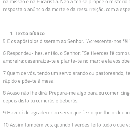
na missão e na Eucaristia. Não à toa se propõe o mistério
resposta o anúncio da morte e da ressurreição, com a espe
Texto bíblico
5 E os apóstolos disseram ao Senhor: “Acrescenta-nos fé!”
6 Respondeu-lhes, então, o Senhor: “Se tiverdes fé como 
amoreira: desenraiza-te e planta-te no mar; e ela vos obe
7 Quem de vós, tendo um servo arando ou pastoreando, te
rápido e põe-te à mesa!
8 Acaso não lhe dirá: Prepara-me algo para eu comer, cin
depois disto tu comerás e beberás.
9 Haverá de agradecer ao servo que fez o que lhe ordenou
10 Assim também vós, quando tiverdes feito tudo o que vos