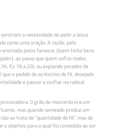
 sentiram a necessidade de pedir a Jesus
ado como uma oração. A razão, pelo
e ensinada pelos fariseus. Quem tinha bens
jador), ao passo que quem sofria males
,16; Ez 18,4.20), ou expiando pecados de
el que o pedido do acréscimo de fé, desejado
talidade e passar a confiar na radical
o provocadora. O grão de mostarda era um
nificante, mas quando semeado produz um
não se trata de “quantidade de fé”, mas de
ar o objetivo para o qual foi concedida ao ser