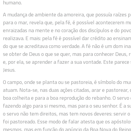
humano.
A mudança de ambiente da amoreira, que possuía raízes pr
para o mar, revela que, pela fé, é possível acontecerem
enraizadas na mente e no coração dos discípulos e do povo
realizava. E mais: pela fé é possível dar crédito ao ensin
do que se acreditava como verdade. A fé não é um dom ina
se obter de Deus o que se quer, mas para conhecer Deus,
e, por ela, se aprender a fazer a sua vontade. Este parece 
Jesus.
O campo, onde se planta ou se pastoreia, é símbolo do mun
atuam. Nota-se, nas duas ações citadas, arar e pastorear
boa colheita e para a boa reprodução do rebanho. O servo
fazendo algo para si mesmo, mas para o seu senhor. É a su
o servo não tem direitos, mas tem novos deveres: servir 
foi pastoreado. Esse modo de falar atesta que os apóstol
mesmos, mas em função do anúncio da Boa Nova do Reino