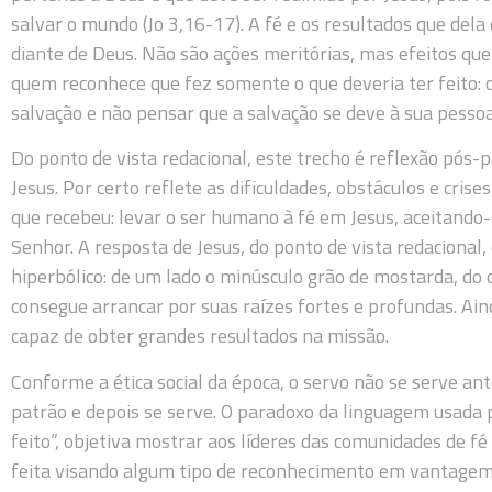
salvar o mundo (Jo 3,16-17). A fé e os resultados que dela
diante de Deus. Não são ações meritórias, mas efeitos qu
quem reconhece que fez somente o que deveria ter feito:
salvação e não pensar que a salvação se deve à sua pessoa
Do ponto de vista redacional, este trecho é reflexão pós-p
Jesus. Por certo reflete as dificuldades, obstáculos e crise
que recebeu: levar o ser humano à fé em Jesus, aceitando-
Senhor. A resposta de Jesus, do ponto de vista redacional,
hiperbólico: de um lado o minúsculo grão de mostarda, do 
consegue arrancar por suas raízes fortes e profundas. Aind
capaz de obter grandes resultados na missão.
Conforme a ética social da época, o servo não se serve an
patrão e depois se serve. O paradoxo da linguagem usada po
feito”, objetiva mostrar aos líderes das comunidades de f
feita visando algum tipo de reconhecimento em vantagem