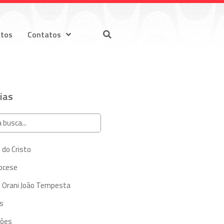
atos
Contatos
ias
 do Cristo
iocese
 Orani João Tempesta
s
ções